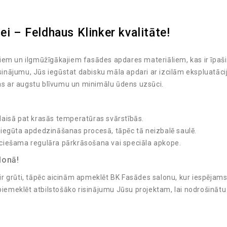
ei – Feldhaus Klinker kvalitāte!
kajiem un ilgmūžīgākajiem fasādes apdares materiāliem, kas ir īpaš
isinājumu, Jūs iegūstat dabisku māla apdari ar izcilām ekspluatāci
ļas ar augstu blīvumu un minimālu ūdens uzsūci.
aisā pat krasās temperatūras svārstībās.
 iegūta apdedzināšanas procesā, tāpēc tā neizbalē saulē.
ciešama regulāra pārkrāsošana vai speciāla apkope.
lonā!
 ir grūti, tāpēc aicinām apmeklēt BK Fasādes salonu, kur iespējams 
 piemeklēt atbilstošāko risinājumu Jūsu projektam, lai nodrošinātu