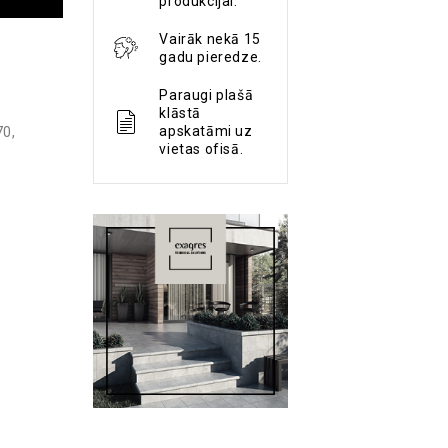
produkcijai.
Vairāk nekā 15
gadu pieredze.
Paraugi plašā
klāstā
apskatāmi uz
70
,
vietas ofisā.