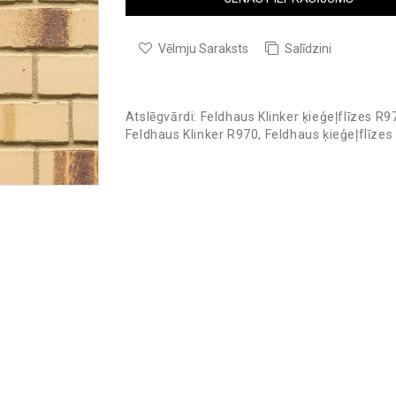
Vēlmju Saraksts
Salīdzini
Atslēgvārdi:
Feldhaus Klinker ķieģeļflīzes R9
Feldhaus Klinker R970
,
Feldhaus ķieģeļflīzes