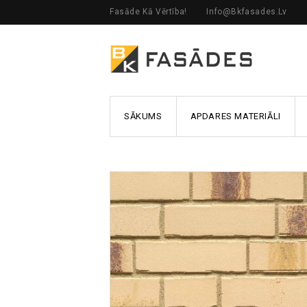
Fasāde Kā Vērtība!
Info@bkfasades.lv
SĀKUMS
APDARES MATERIĀLI