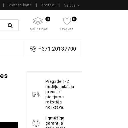
Vietnes karte
Kontakti
Valoda
0
0
Salīdzināt
Izvēlēts
+371 20137700
zes
Piegāde 1-2
nedēļu laikā, ja
prece ir
pieejama
ražotāja
noliktavā.
Ilgmūžīga
garantija