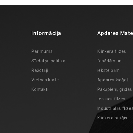
Informācija
Apdares Mater
Par mums
Klinkera flīzes
Sīkdatņu politika
fasādēm un
Ražotāji
iekštelpām
Vietnes karte
Apdares ķieģeļi
Kontakti
Pakāpieni, grīdas
terases flīzes
Industriālās flīze
Klinkera bruģis