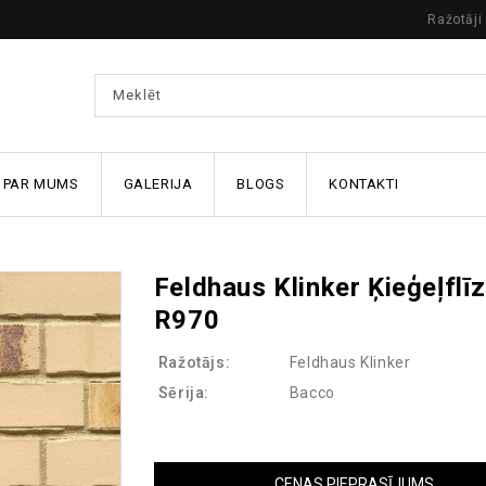
Ražotāji
PAR MUMS
GALERIJA
BLOGS
KONTAKTI
Feldhaus Klinker Ķieģeļflī
R970
Ražotājs:
Feldhaus Klinker
Sērija:
Bacco
CENAS PIEPRASĪJUMS