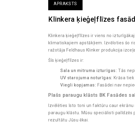
APRAKSTS
Klinkera ķieģeļflīzes fasād
Klinkera ķieģeļflīzes ir viens no izturīgā
klimatiskajiem apstākļiem. Izvēloties šo r
ražotāja Feldhaus Klinker produkcija izce
Šīs ķieģeļflīzes ir:
Sala un mitruma izturīgas:
Tās nepl
UV starojuma noturīgas:
Krāsa tiek
Viegli kopjamas:
Fasādei nav nepie
Plašs paraugu klāsts BK Fasādes sa
Izvēlēties īsto toni un faktūru caur ekrānu
paraugu klāstu. Mūsu speciālisti palīdzēs
rezultātu Jūsu ēkai.