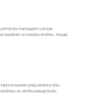
i piemērots mainīgajiem Latvijas
jas īpašībām un klasisku estētiku. Vācijas
klātienē aplūkot plašu klinkera flīžu
 estētisku un vērtību paaugstinošu