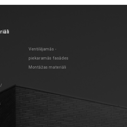
iāli
Ventilējamās -
piekaramās fasādes
Montāžas materiāli
 /
s