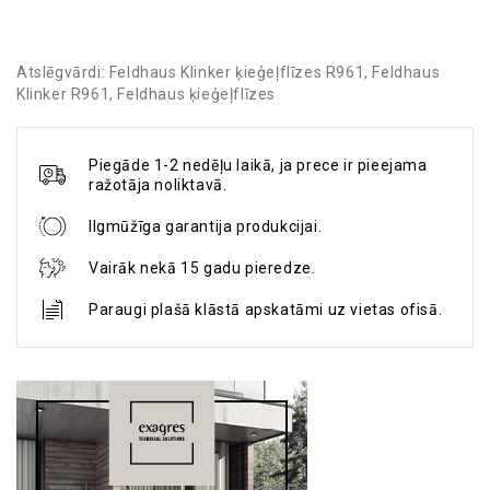
Atslēgvārdi:
Feldhaus Klinker ķieģeļflīzes R961
,
Feldhaus
Klinker R961
,
Feldhaus ķieģeļflīzes
Piegāde 1-2 nedēļu laikā, ja prece ir pieejama
ražotāja noliktavā.
Ilgmūžīga garantija produkcijai.
Vairāk nekā 15 gadu pieredze.
Paraugi plašā klāstā apskatāmi uz vietas ofisā.