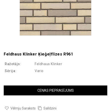
Feldhaus Klinker Ķieģeļflīzes R961
Ražotājs:
Feldhaus Klinker
Sērija:
Vario
CENAS PIEPRASĪJUMS
Vēlmju Saraksts
Salīdzini