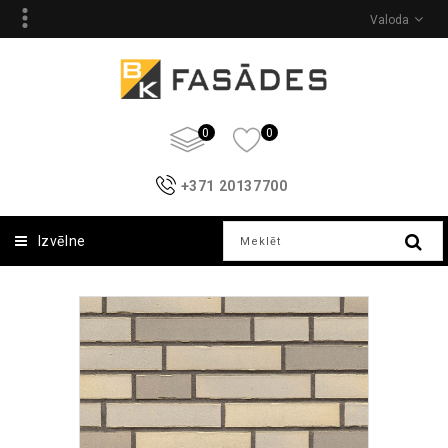
Valoda
0
0
+371 20137700
Izvēlne