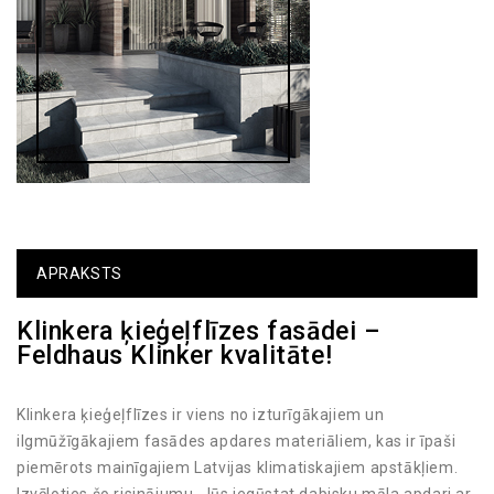
APRAKSTS
Klinkera ķieģeļflīzes fasādei –
Feldhaus Klinker kvalitāte!
Klinkera ķieģeļflīzes ir viens no izturīgākajiem un
ilgmūžīgākajiem fasādes apdares materiāliem, kas ir īpaši
piemērots mainīgajiem Latvijas klimatiskajiem apstākļiem.