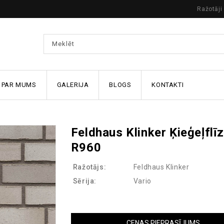
Ražotāji
PAR MUMS
GALERIJA
BLOGS
KONTAKTI
Feldhaus Klinker Ķieģeļflī
R960
Ražotājs:
Feldhaus Klinker
Sērija:
Vario
CENAS PIEPRASĪJUMS