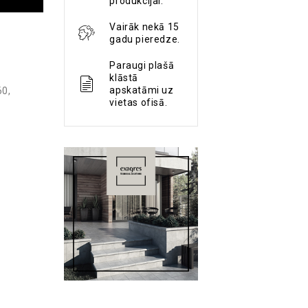
produkcijai.
Vairāk nekā 15
gadu pieredze.
Paraugi plašā
klāstā
apskatāmi uz
60
,
vietas ofisā.