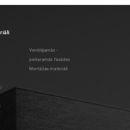
iāli
Ventilējamās -
piekaramās fasādes
Montāžas materiāli
 /
s