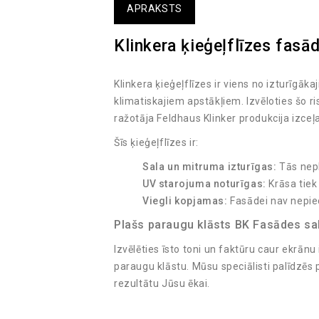
APRAKSTS
Klinkera ķieģeļflīzes fasād
Klinkera ķieģeļflīzes ir viens no izturīgā
klimatiskajiem apstākļiem. Izvēloties šo r
ražotāja Feldhaus Klinker produkcija izce
Šīs ķieģeļflīzes ir:
Sala un mitruma izturīgas:
Tās nepl
UV starojuma noturīgas:
Krāsa tiek
Viegli kopjamas:
Fasādei nav nepie
Plašs paraugu klāsts BK Fasādes sa
Izvēlēties īsto toni un faktūru caur ekrānu
paraugu klāstu. Mūsu speciālisti palīdzēs
rezultātu Jūsu ēkai.