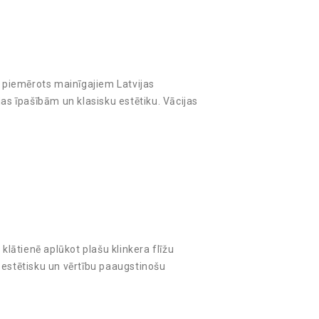
i piemērots mainīgajiem Latvijas
jas īpašībām un klasisku estētiku. Vācijas
klātienē aplūkot plašu klinkera flīžu
 estētisku un vērtību paaugstinošu