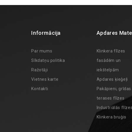
Informācija
Apdares Mater
Par mums
Klinkera flīzes
Sīkdatņu politika
fasādēm un
Ražotāji
iekštelpām
Vietnes karte
Apdares ķieģeļi
Kontakti
Pakāpieni, grīdas
terases flīzes
Industriālās flīze
Klinkera bruģis