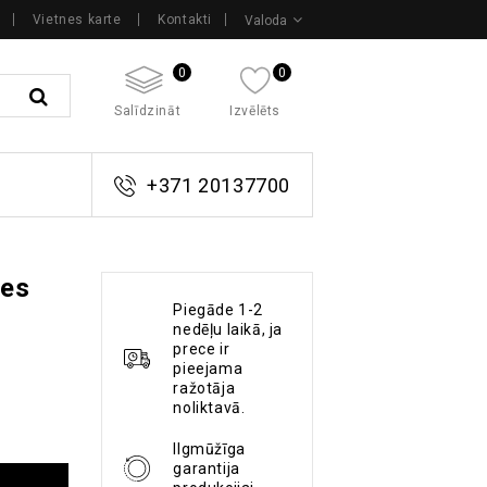
Vietnes karte
Kontakti
Valoda
0
0
Salīdzināt
Izvēlēts
+371 20137700
zes
Piegāde 1-2
nedēļu laikā, ja
prece ir
pieejama
ražotāja
noliktavā.
Ilgmūžīga
garantija