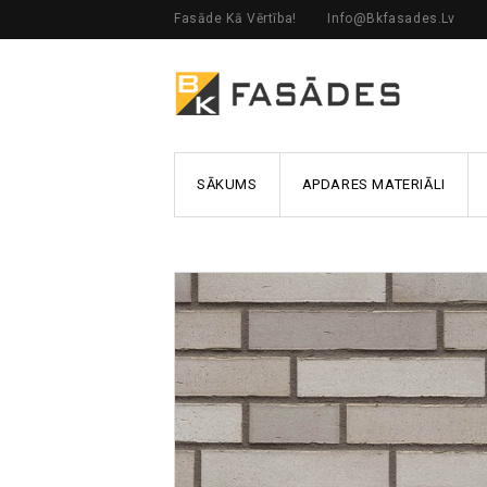
Fasāde Kā Vērtība!
Info@bkfasades.lv
SĀKUMS
APDARES MATERIĀLI