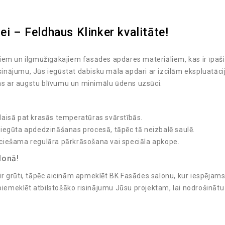
ei – Feldhaus Klinker kvalitāte!
kajiem un ilgmūžīgākajiem fasādes apdares materiāliem, kas ir īpaš
isinājumu, Jūs iegūstat dabisku māla apdari ar izcilām ekspluatāci
ļas ar augstu blīvumu un minimālu ūdens uzsūci.
aisā pat krasās temperatūras svārstībās.
 iegūta apdedzināšanas procesā, tāpēc tā neizbalē saulē.
ciešama regulāra pārkrāsošana vai speciāla apkope.
lonā!
 ir grūti, tāpēc aicinām apmeklēt BK Fasādes salonu, kur iespējams 
 piemeklēt atbilstošāko risinājumu Jūsu projektam, lai nodrošinātu