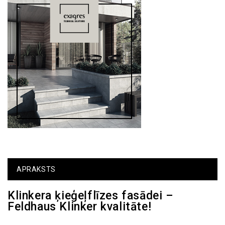
APRAKSTS
Klinkera ķieģeļflīzes fasādei –
Feldhaus Klinker kvalitāte!