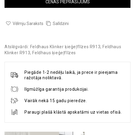
CENAS PIEPRASĪJUMS
Vēlmju Saraksts
Salīdzini
Atslēgvārdi:
Feldhaus Klinker ķieģeļflīzes R913
,
Feldhaus
Klinker R913
,
Feldhaus ķieģeļflīzes
Piegāde 1-2 nedēļu laikā, ja prece ir pieejama
ražotāja noliktavā.
Ilgmūžīga garantija produkcijai.
Vairāk nekā 15 gadu pieredze.
Paraugi plašā klāstā apskatāmi uz vietas ofisā.