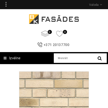
Valoda
0
0
+371 20137700
Izvēlne