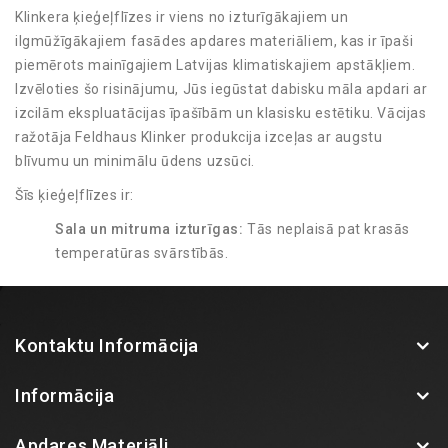
Klinkera ķieģeļflīzes ir viens no izturīgākajiem un
ilgmūžīgākajiem fasādes apdares materiāliem, kas ir īpaši
piemērots mainīgajiem Latvijas klimatiskajiem apstākļiem.
Izvēloties šo risinājumu, Jūs iegūstat dabisku māla apdari ar
izcilām ekspluatācijas īpašībām un klasisku estētiku. Vācijas
ražotāja Feldhaus Klinker produkcija izceļas ar augstu
blīvumu un minimālu ūdens uzsūci.
Šīs ķieģeļflīzes ir:
Sala un mitruma izturīgas:
Tās neplaisā pat krasās
temperatūras svārstībās.
UV starojuma noturīgas:
Krāsa tiek iegūta
apdedzināšanas procesā, tāpēc tā neizbalē saulē.
Viegli kopjamas:
Fasādei nav nepieciešama regulāra
Kontaktu Informācija
pārkrāsošana vai speciāla apkope.
Plašs paraugu klāsts BK Fasādes salonā!
Informācija
Izvēlēties īsto toni un faktūru caur ekrānu ir grūti, tāpēc
aicinām apmeklēt BK Fasādes salonu, kur iespējams klātienē
Apdares Materiāli