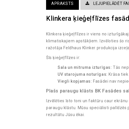
APRAKSTS
LEJUPIELĀDĒT FA
Klinkera ķieģeļflīzes fasād
Klinkera ķieģeļflīzes ir viens no izturīgā
klimatiskajiem apstākļiem. Izvēloties šo r
ražotāja Feldhaus Klinker produkcija izce
Šīs ķieģeļflīzes ir:
Sala un mitruma izturīgas:
Tās nepl
UV starojuma noturīgas:
Krāsa tiek
Viegli kopjamas:
Fasādei nav nepie
Plašs paraugu klāsts BK Fasādes sa
Izvēlēties īsto toni un faktūru caur ekrānu
paraugu klāstu. Mūsu speciālisti palīdzēs
rezultātu Jūsu ēkai.