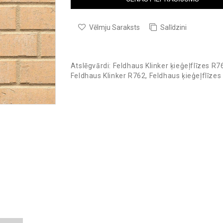
Vēlmju Saraksts
Salīdzini
Atslēgvārdi:
Feldhaus Klinker ķieģeļflīzes R7
Feldhaus Klinker R762
,
Feldhaus ķieģeļflīzes