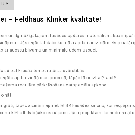
ILUS
ei – Feldhaus Klinker kvalitāte!
kajiem un ilgmūžīgākajiem fasādes apdares materiāliem, kas ir īpaš
isinājumu, Jūs iegūstat dabisku māla apdari ar izcilām ekspluatāci
ļas ar augstu blīvumu un minimālu ūdens uzsūci.
aisā pat krasās temperatūras svārstībās.
 iegūta apdedzināšanas procesā, tāpēc tā neizbalē saulē.
ciešama regulāra pārkrāsošana vai speciāla apkope.
lonā!
 ir grūti, tāpēc aicinām apmeklēt BK Fasādes salonu, kur iespējams 
 piemeklēt atbilstošāko risinājumu Jūsu projektam, lai nodrošinātu