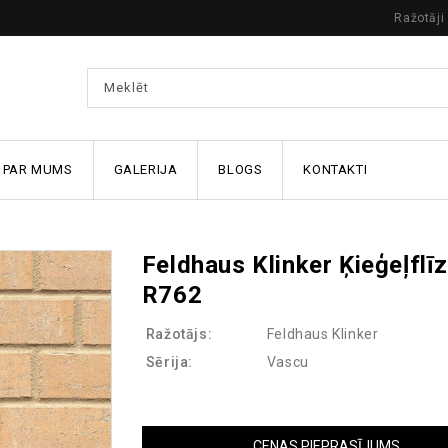
Ražotāji
PAR MUMS
GALERIJA
BLOGS
KONTAKTI
Feldhaus Klinker Ķieģeļflī
R762
Ražotājs:
Feldhaus Klinker
Sērija:
Vascu
CENAS PIEPRASĪJUMS