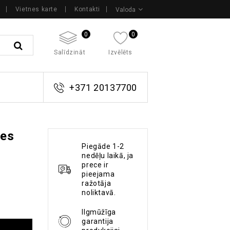
Vietnes karte
Kontakti
Valoda
0
0
Salīdzināt
Izvēlēts
+371 20137700
zes
Piegāde 1-2
nedēļu laikā, ja
prece ir
pieejama
ražotāja
noliktavā.
Ilgmūžīga
garantija