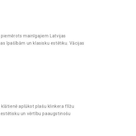
i piemērots mainīgajiem Latvijas
jas īpašībām un klasisku estētiku. Vācijas
klātienē aplūkot plašu klinkera flīžu
 estētisku un vērtību paaugstinošu