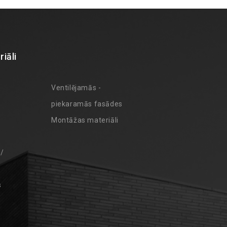
iāli
Ventilējamās -
piekaramās fasādes
Montāžas materiāli
 /
s