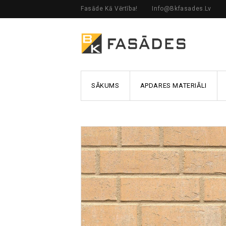
Fasāde Kā Vērtība!
Info@bkfasades.lv
SĀKUMS
APDARES MATERIĀLI