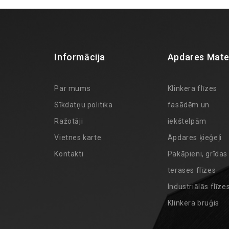
Informācija
Apdares Mater
Par mums
Klinkera flīzes
Sīkdatņu politika
fasādēm un
Ražotāji
iekštelpām
Vietnes karte
Apdares ķieģeļi
Kontakti
Pakāpieni, grīdas
terases flīzes
Industriālās flīze
Klinkera bruģis