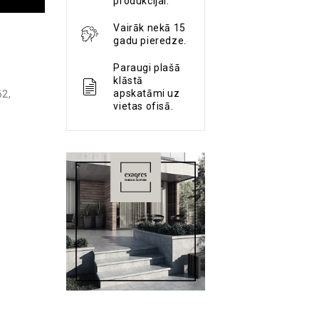
produkcijai.
Vairāk nekā 15
gadu pieredze.
Paraugi plašā
klāstā
apskatāmi uz
62
,
vietas ofisā.