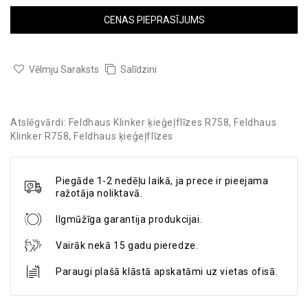
CENAS PIEPRASĪJUMS
Vēlmju Saraksts
Salīdzini
Atslēgvārdi:
Feldhaus Klinker ķieģeļflīzes R758
,
Feldhaus
Klinker R758
,
Feldhaus ķieģeļflīzes
Piegāde 1-2 nedēļu laikā, ja prece ir pieejama
ražotāja noliktavā.
Ilgmūžīga garantija produkcijai.
Vairāk nekā 15 gadu pieredze.
Paraugi plašā klāstā apskatāmi uz vietas ofisā.