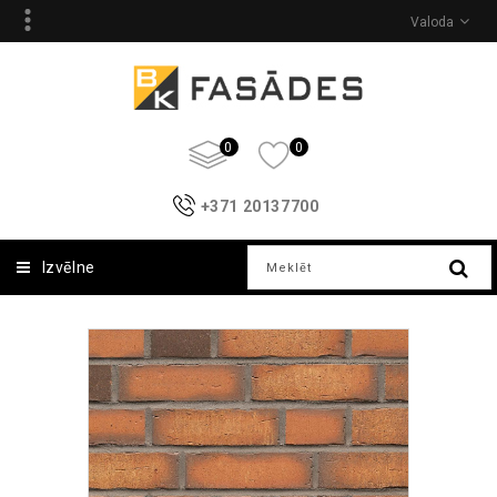
Valoda
0
0
+371 20137700
Izvēlne