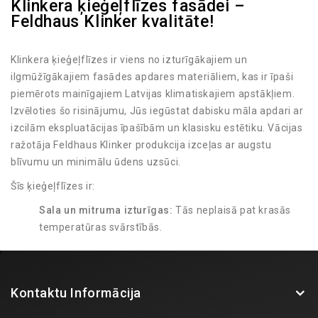
Klinkera ķieģeļflīzes fasādei –
Feldhaus Klinker kvalitāte!
Klinkera ķieģeļflīzes ir viens no izturīgākajiem un
ilgmūžīgākajiem fasādes apdares materiāliem, kas ir īpaši
piemērots mainīgajiem Latvijas klimatiskajiem apstākļiem.
Izvēloties šo risinājumu, Jūs iegūstat dabisku māla apdari ar
izcilām ekspluatācijas īpašībām un klasisku estētiku. Vācijas
ražotāja Feldhaus Klinker produkcija izceļas ar augstu
blīvumu un minimālu ūdens uzsūci.
Šīs ķieģeļflīzes ir:
Sala un mitruma izturīgas:
Tās neplaisā pat krasās
temperatūras svārstībās.
UV starojuma noturīgas:
Krāsa tiek iegūta
apdedzināšanas procesā, tāpēc tā neizbalē saulē.
Viegli kopjamas:
Fasādei nav nepieciešama regulāra
Kontaktu Informācija
pārkrāsošana vai speciāla apkope.