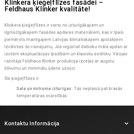
Klinkera ķieģeļflīzes fasādei –
Feldhaus Klinker kvalitāte!
Klinkera ķieģeļflīzes ir viens no izturīgākajiem un
ilgmūžīgākajiem fasādes apdares materiāliem, kas ir īpaši
piemērots mainīgajiem Latvijas klimatiskajiem apstākļiem.
Izvēloties šo risinājumu, Jūs iegūstat dabisku māla apdari ar
izcilām ekspluatācijas īpašībām un klasisku estētiku. Vācijas
ražotāja Feldhaus Klinker produkcija izceļas ar augstu
blīvumu un minimālu ūdens uzsūci.
Šīs ķieģeļflīzes ir:
Sala un mitruma izturīgas:
Tās neplaisā pat krasās
temperatūras svārstībās.
UV starojuma noturīgas:
Krāsa tiek iegūta
apdedzināšanas procesā, tāpēc tā neizbalē saulē.
Viegli kopjamas:
Fasādei nav nepieciešama regulāra
Kontaktu Informācija
pārkrāsošana vai speciāla apkope.