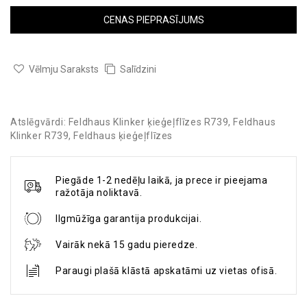
CENAS PIEPRASĪJUMS
Vēlmju Saraksts
Salīdzini
Atslēgvārdi:
Feldhaus Klinker ķieģeļflīzes R739
,
Feldhaus
Klinker R739
,
Feldhaus ķieģeļflīzes
Piegāde 1-2 nedēļu laikā, ja prece ir pieejama
ražotāja noliktavā.
Ilgmūžīga garantija produkcijai.
Vairāk nekā 15 gadu pieredze.
Paraugi plašā klāstā apskatāmi uz vietas ofisā.