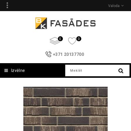
Valoda
0
0
+371 20137700
Izvēlne