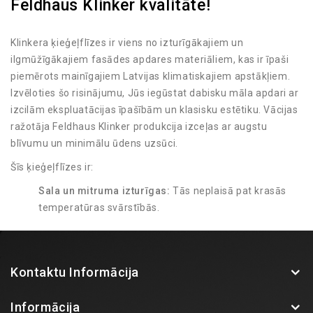
Feldhaus Klinker kvalitāte!
Klinkera ķieģeļflīzes ir viens no izturīgākajiem un
ilgmūžīgākajiem fasādes apdares materiāliem, kas ir īpaši
piemērots mainīgajiem Latvijas klimatiskajiem apstākļiem.
Izvēloties šo risinājumu, Jūs iegūstat dabisku māla apdari ar
izcilām ekspluatācijas īpašībām un klasisku estētiku. Vācijas
ražotāja Feldhaus Klinker produkcija izceļas ar augstu
blīvumu un minimālu ūdens uzsūci.
Šīs ķieģeļflīzes ir:
Sala un mitruma izturīgas:
Tās neplaisā pat krasās
temperatūras svārstībās.
UV starojuma noturīgas:
Krāsa tiek iegūta
apdedzināšanas procesā, tāpēc tā neizbalē saulē.
Viegli kopjamas:
Fasādei nav nepieciešama regulāra
Kontaktu Informācija
pārkrāsošana vai speciāla apkope.
Plašs paraugu klāsts BK Fasādes salonā!
Informācija