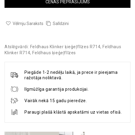
CENAS PIEPRASĪJUMS
Vēlmju Saraksts
Salīdzini
Atslēgvārdi:
Feldhaus Klinker ķieģeļflīzes R714
,
Feldhaus
Klinker R714
,
Feldhaus ķieģeļflīzes
Piegāde 1-2 nedēļu laikā, ja prece ir pieejama
ražotāja noliktavā.
Ilgmūžīga garantija produkcijai.
Vairāk nekā 15 gadu pieredze.
Paraugi plašā klāstā apskatāmi uz vietas ofisā.