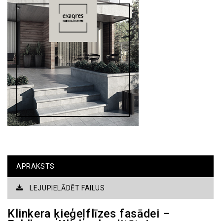
APRAKSTS
LEJUPIELĀDĒT FAILUS
Klinkera ķieģeļflīzes fasādei –