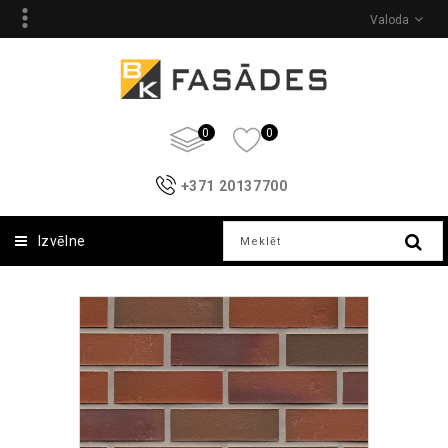
Valoda
0
0
+371 20137700
Izvēlne