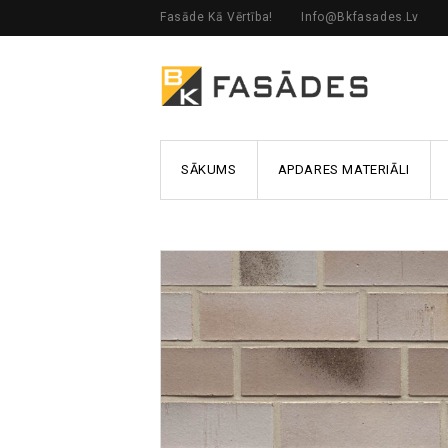
Fasāde Kā Vērtība!
Info@bkfasades.lv
SĀKUMS
APDARES MATERIĀLI