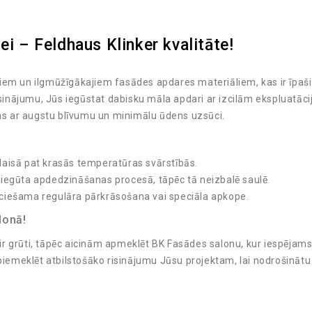
ei – Feldhaus Klinker kvalitāte!
kajiem un ilgmūžīgākajiem fasādes apdares materiāliem, kas ir īpaš
isinājumu, Jūs iegūstat dabisku māla apdari ar izcilām ekspluatāci
ļas ar augstu blīvumu un minimālu ūdens uzsūci.
aisā pat krasās temperatūras svārstībās.
 iegūta apdedzināšanas procesā, tāpēc tā neizbalē saulē.
ciešama regulāra pārkrāsošana vai speciāla apkope.
lonā!
 ir grūti, tāpēc aicinām apmeklēt BK Fasādes salonu, kur iespējams 
 piemeklēt atbilstošāko risinājumu Jūsu projektam, lai nodrošinātu