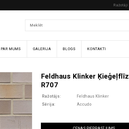
Ražotāji
PAR MUMS
GALERIJA
BLOGS
KONTAKTI
Feldhaus Klinker Ķieģeļflī
R707
Ražotājs:
Feldhaus Klinker
Sērija:
Accudo
CENAS PIEPRASĪJUMS