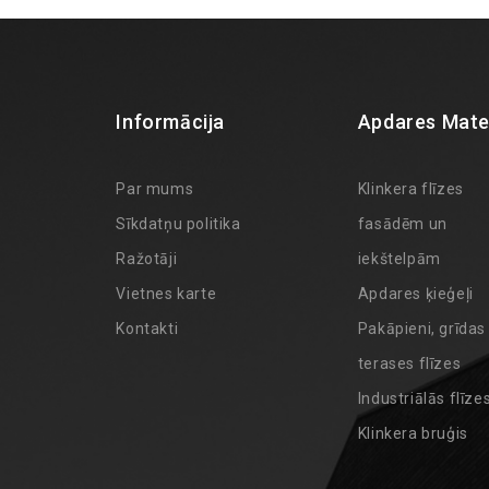
Informācija
Apdares Mater
Par mums
Klinkera flīzes
Sīkdatņu politika
fasādēm un
Ražotāji
iekštelpām
Vietnes karte
Apdares ķieģeļi
Kontakti
Pakāpieni, grīdas
terases flīzes
Industriālās flīze
Klinkera bruģis