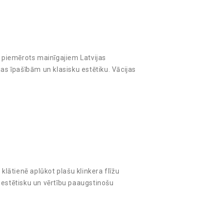
i piemērots mainīgajiem Latvijas
jas īpašībām un klasisku estētiku. Vācijas
klātienē aplūkot plašu klinkera flīžu
 estētisku un vērtību paaugstinošu