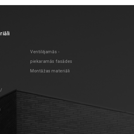
iāli
Ventilējamās -
piekaramās fasādes
Montāžas materiāli
 /
s