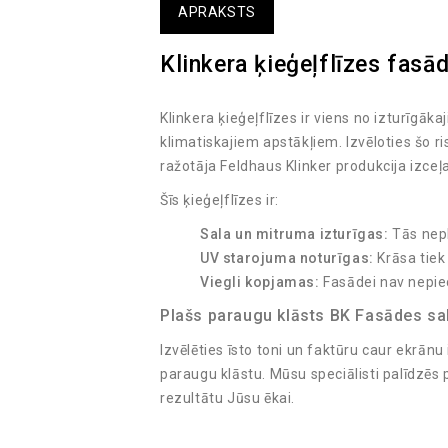
APRAKSTS
Klinkera ķieģeļflīzes fasād
Klinkera ķieģeļflīzes ir viens no izturīgā
klimatiskajiem apstākļiem. Izvēloties šo r
ražotāja Feldhaus Klinker produkcija izce
Šīs ķieģeļflīzes ir:
Sala un mitruma izturīgas:
Tās nepl
UV starojuma noturīgas:
Krāsa tiek
Viegli kopjamas:
Fasādei nav nepie
Plašs paraugu klāsts BK Fasādes sa
Izvēlēties īsto toni un faktūru caur ekrānu
paraugu klāstu. Mūsu speciālisti palīdzēs
rezultātu Jūsu ēkai.