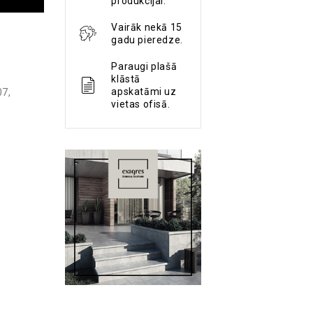
produkcijai.
Vairāk nekā 15
gadu pieredze.
Paraugi plašā
klāstā
apskatāmi uz
07
,
vietas ofisā.