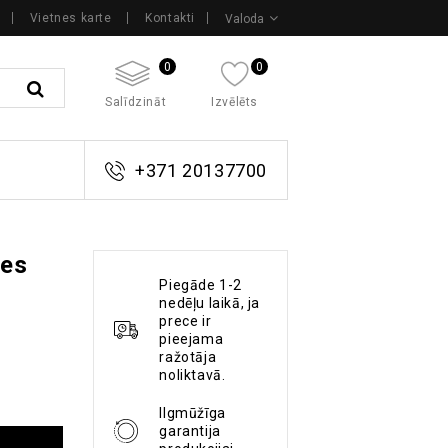
Vietnes karte
Kontakti
Valoda
0
0
Salīdzināt
Izvēlēts
+371 20137700
zes
Piegāde 1-2
nedēļu laikā, ja
prece ir
pieejama
ražotāja
noliktavā.
Ilgmūžīga
garantija