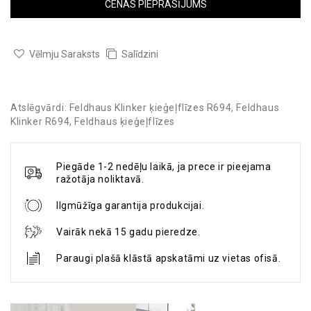
CENAS PIEPRASĪJUMS
Vēlmju Saraksts
Salīdzini
Atslēgvārdi:
Feldhaus Klinker ķieģeļflīzes R694
,
Feldhaus
Klinker R694
,
Feldhaus ķieģeļflīzes
Piegāde 1-2 nedēļu laikā, ja prece ir pieejama
ražotāja noliktavā.
Ilgmūžīga garantija produkcijai.
Vairāk nekā 15 gadu pieredze.
Paraugi plašā klāstā apskatāmi uz vietas ofisā.