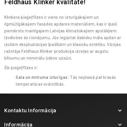
Feldhaus Klinker kvalitāte!
Klinkera ķieģeļflīzes ir viens no izturīgākajiem un
ilgmūžīgākajiem fasādes apdares materiāliem, kas ir īpaši
piemērots mainīgajiem Latvijas klimatiskajiem apstākļiem.
Izvēloties šo risinājumu, Jūs iegūstat dabisku māla apdari ar
izcilām ekspluatācijas īpašībām un klasisku estētiku. Vācijas
ražotāja Feldhaus Klinker produkcija izceļas ar augstu
blīvumu un minimālu ūdens uzsūci.
Šīs ķieģeļflīzes ir:
Sala un mitruma izturīgas:
Tās neplaisā pat krasās
temperatūras svārstībās.
UV starojuma noturīgas:
Krāsa tiek iegūta
apdedzināšanas procesā, tāpēc tā neizbalē saulē.
Viegli kopjamas:
Fasādei nav nepieciešama regulāra
Kontaktu Informācija
pārkrāsošana vai speciāla apkope.
Plašs paraugu klāsts BK Fasādes salonā!
Informācija