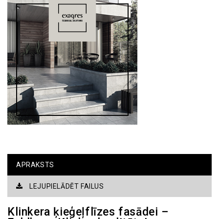
APRAKSTS
LEJUPIELĀDĒT FAILUS
Klinkera ķieģeļflīzes fasādei –