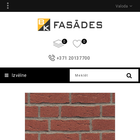
Valoda
0
0
+371 20137700
Izvēlne