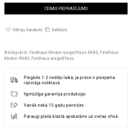
CENAS PIEPRASĪJUMS
Vēlmju Saraksts
Salīdzini
Atslēgvārdi:
Feldhaus Klinker ķieģeļflīzes R685
,
Feldhaus
Klinker R685
,
Feldhaus ķieģeļflīzes
Piegāde 1-2 nedēļu laikā, ja prece ir pieejama
ražotāja noliktavā.
Ilgmūžīga garantija produkcijai.
Vairāk nekā 15 gadu pieredze.
Paraugi plašā klāstā apskatāmi uz vietas ofisā.