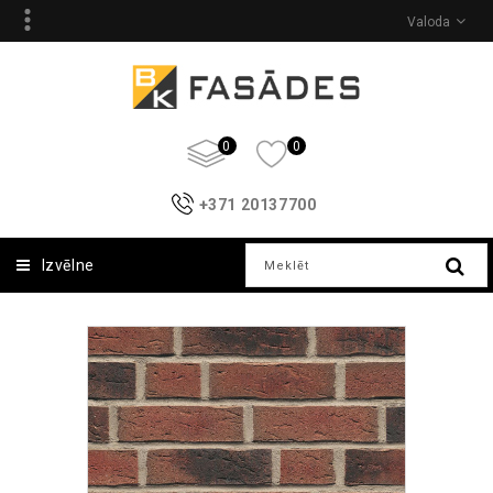
Valoda
0
0
+371 20137700
Izvēlne