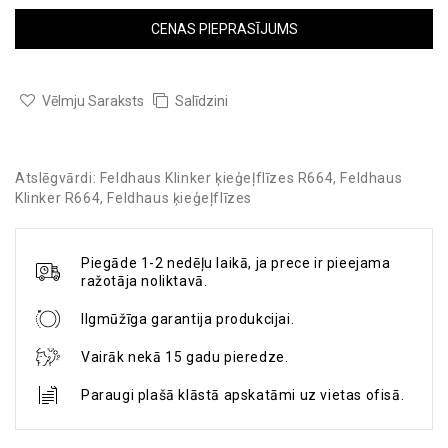
CENAS PIEPRASĪJUMS
Vēlmju Saraksts
Salīdzini
Atslēgvārdi:
Feldhaus Klinker ķieģeļflīzes R664
,
Feldhaus
Klinker R664
,
Feldhaus ķieģeļflīzes
Piegāde 1-2 nedēļu laikā, ja prece ir pieejama
ražotāja noliktavā.
Ilgmūžīga garantija produkcijai.
Vairāk nekā 15 gadu pieredze.
Paraugi plašā klāstā apskatāmi uz vietas ofisā.