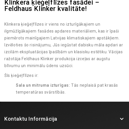
Klinkera ķieģeļflīzes fasādei –
Feldhaus Klinker kvalitāte!
Klinkera ķieģeļflīzes ir viens no izturīgākajiem un
ilgmūžīgākajiem fasādes apdares materiāliem, kas ir īpaši
piemērots mainīgajiem Latvijas klimatiskajiem apstākļiem.
Izvēloties šo risinājumu, Jūs iegūstat dabisku māla apdari ar
izcilām ekspluatācijas īpašībām un klasisku estētiku. Vācijas
ražotāja Feldhaus Klinker produkcija izceļas ar augstu
blīvumu un minimālu ūdens uzsūci.
Šīs ķieģeļflīzes ir:
Sala un mitruma izturīgas:
Tās neplaisā pat krasās
temperatūras svārstībās.
UV starojuma noturīgas:
Krāsa tiek iegūta
apdedzināšanas procesā, tāpēc tā neizbalē saulē.
Viegli kopjamas:
Fasādei nav nepieciešama regulāra
Kontaktu Informācija
pārkrāsošana vai speciāla apkope.