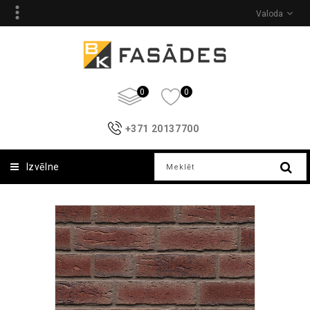
Valoda
0
0
+371 20137700
Izvēlne