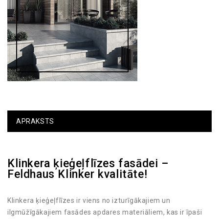
APRAKSTS
Klinkera ķieģeļflīzes fasādei –
Feldhaus Klinker kvalitāte!
Klinkera ķieģeļflīzes ir viens no izturīgākajiem un
ilgmūžīgākajiem fasādes apdares materiāliem, kas ir īpaši