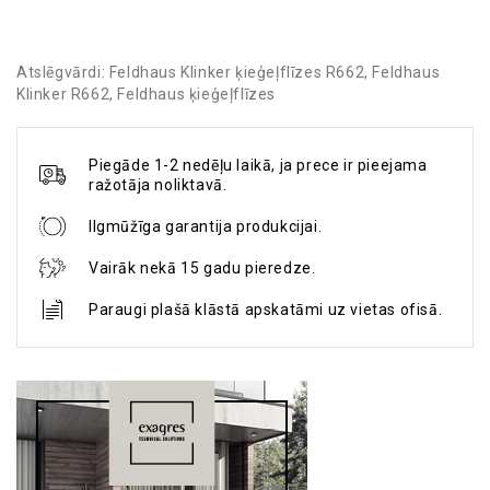
Atslēgvārdi:
Feldhaus Klinker ķieģeļflīzes R662
,
Feldhaus
Klinker R662
,
Feldhaus ķieģeļflīzes
Piegāde 1-2 nedēļu laikā, ja prece ir pieejama
ražotāja noliktavā.
Ilgmūžīga garantija produkcijai.
Vairāk nekā 15 gadu pieredze.
Paraugi plašā klāstā apskatāmi uz vietas ofisā.