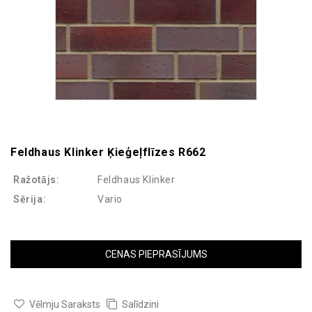
Feldhaus Klinker Ķieģeļflīzes R662
Ražotājs:
Feldhaus Klinker
Sērija:
Vario
CENAS PIEPRASĪJUMS
Vēlmju Saraksts
Salīdzini