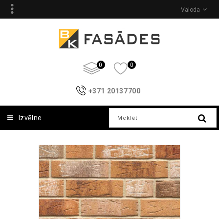
Valoda
0
0
+371 20137700
Izvēlne