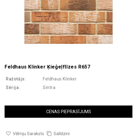
Feldhaus Klinker Ķieģeļflīzes R657
Ražotājs:
Feldhaus Klinker
Sērija:
Sintra
CENAS PIEPRASĪJUMS
Vēlmju Saraksts
Salīdzini