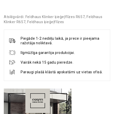
Atslēgvārdi:
Feldhaus Klinker ķieģeļflīzes R657
,
Feldhaus
Klinker R657
,
Feldhaus ķieģeļflīzes
Piegāde 1-2 nedēļu laikā, ja prece ir pieejama
ražotāja noliktavā.
Ilgmūžīga garantija produkcijai.
Vairāk nekā 15 gadu pieredze.
Paraugi plašā klāstā apskatāmi uz vietas ofisā.