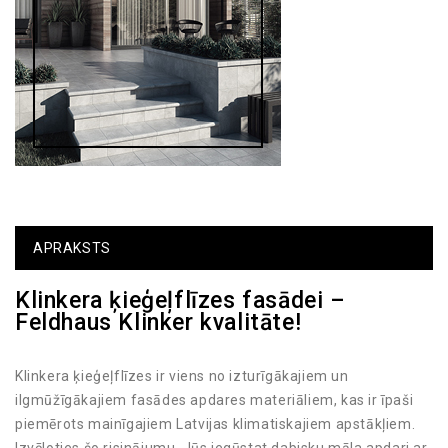
APRAKSTS
Klinkera ķieģeļflīzes fasādei –
Feldhaus Klinker kvalitāte!
Klinkera ķieģeļflīzes ir viens no izturīgākajiem un
ilgmūžīgākajiem fasādes apdares materiāliem, kas ir īpaši
piemērots mainīgajiem Latvijas klimatiskajiem apstākļiem.