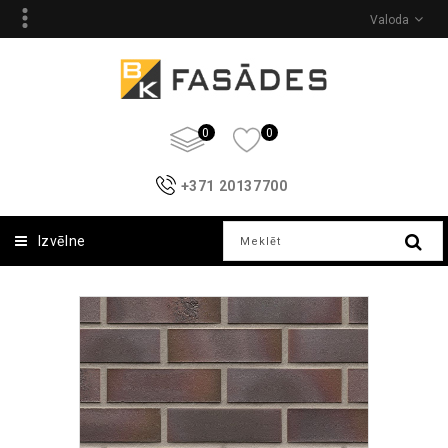
Valoda
0
0
+371 20137700
Izvēlne