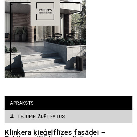
APRAKSTS
LEJUPIELĀDĒT FAILUS
Klinkera ķieģeļflīzes fasādei –