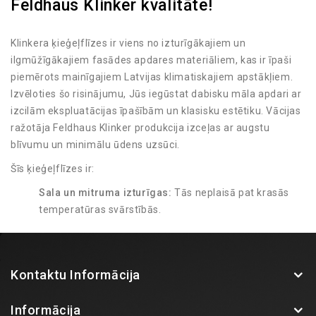
Feldhaus Klinker kvalitāte!
Klinkera ķieģeļflīzes ir viens no izturīgākajiem un
ilgmūžīgākajiem fasādes apdares materiāliem, kas ir īpaši
piemērots mainīgajiem Latvijas klimatiskajiem apstākļiem.
Izvēloties šo risinājumu, Jūs iegūstat dabisku māla apdari ar
izcilām ekspluatācijas īpašībām un klasisku estētiku. Vācijas
ražotāja Feldhaus Klinker produkcija izceļas ar augstu
blīvumu un minimālu ūdens uzsūci.
Šīs ķieģeļflīzes ir:
Sala un mitruma izturīgas:
Tās neplaisā pat krasās
temperatūras svārstībās.
UV starojuma noturīgas:
Krāsa tiek iegūta
apdedzināšanas procesā, tāpēc tā neizbalē saulē.
Viegli kopjamas:
Fasādei nav nepieciešama regulāra
Kontaktu Informācija
pārkrāsošana vai speciāla apkope.
Plašs paraugu klāsts BK Fasādes salonā!
Informācija