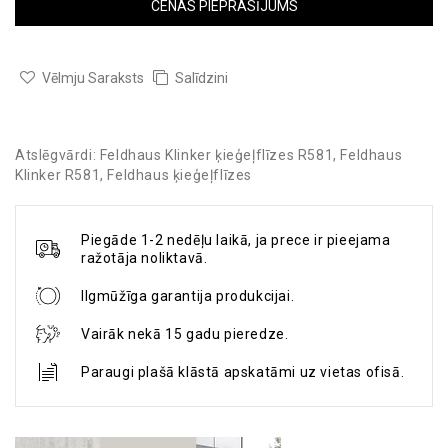
CENAS PIEPRASĪJUMS
Vēlmju Saraksts
Salīdzini
Atslēgvārdi:
Feldhaus Klinker ķieģeļflīzes R581
,
Feldhaus
Klinker R581
,
Feldhaus ķieģeļflīzes
Piegāde 1-2 nedēļu laikā, ja prece ir pieejama
ražotāja noliktavā.
Ilgmūžīga garantija produkcijai.
Vairāk nekā 15 gadu pieredze.
Paraugi plašā klāstā apskatāmi uz vietas ofisā.