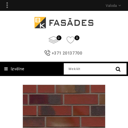
Valoda
0
0
+371 20137700
Izvēlne