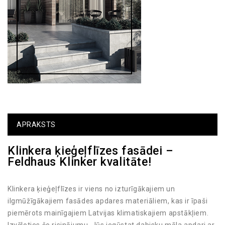
APRAKSTS
Klinkera ķieģeļflīzes fasādei –
Feldhaus Klinker kvalitāte!
Klinkera ķieģeļflīzes ir viens no izturīgākajiem un
ilgmūžīgākajiem fasādes apdares materiāliem, kas ir īpaši
piemērots mainīgajiem Latvijas klimatiskajiem apstākļiem.