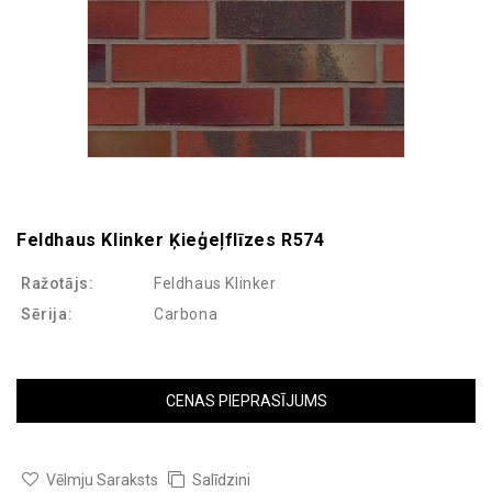
Feldhaus Klinker Ķieģeļflīzes R574
Ražotājs:
Feldhaus Klinker
Sērija:
Carbona
CENAS PIEPRASĪJUMS
Vēlmju Saraksts
Salīdzini