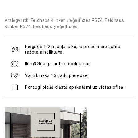
Atslēgvārdi:
Feldhaus Klinker ķieģeļflīzes R574
,
Feldhaus
Klinker R574
,
Feldhaus ķieģeļflīzes
Piegāde 1-2 nedēļu laikā, ja prece ir pieejama
ražotāja noliktavā.
Ilgmūžīga garantija produkcijai.
Vairāk nekā 15 gadu pieredze.
Paraugi plašā klāstā apskatāmi uz vietas ofisā.