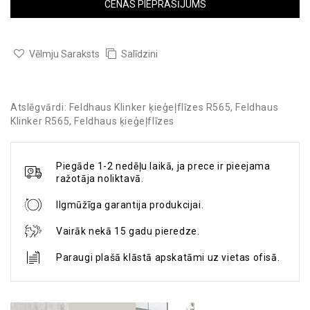
CENAS PIEPRASĪJUMS
Vēlmju Saraksts
Salīdzini
Atslēgvārdi:
Feldhaus Klinker ķieģeļflīzes R565
,
Feldhaus
Klinker R565
,
Feldhaus ķieģeļflīzes
Piegāde 1-2 nedēļu laikā, ja prece ir pieejama
ražotāja noliktavā.
Ilgmūžīga garantija produkcijai.
Vairāk nekā 15 gadu pieredze.
Paraugi plašā klāstā apskatāmi uz vietas ofisā.