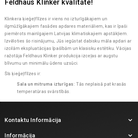
Feldhaus Klinker kvalitāte!
Klinkera ķieģeļflīzes ir viens no izturīgākajiem un
ilgmūžīgākajiem fasādes apdares materiāliem, kas ir īpaši
piemērots mainīgajiem Latvijas klimatiskajiem apstākļiem.
Izvēloties šo risinājumu, Jūs iegūstat dabisku māla apdari ar
izcilām ekspluatācijas īpašībām un klasisku estētiku. Vācijas
ražotāja Feldhaus Klinker produkcija izceļas ar augstu
blīvumu un minimālu ūdens uzsūci.
Šīs ķieģeļflīzes ir:
Sala un mitruma izturīgas:
Tās neplaisā pat krasās
temperatūras svārstībās.
UV starojuma noturīgas:
Krāsa tiek iegūta
apdedzināšanas procesā, tāpēc tā neizbalē saulē.
Viegli kopjamas:
Fasādei nav nepieciešama regulāra
Kontaktu Informācija
pārkrāsošana vai speciāla apkope.
Plašs paraugu klāsts BK Fasādes salonā!
Informācija