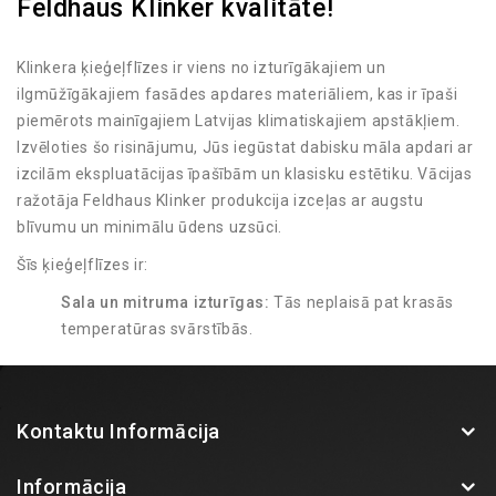
Feldhaus Klinker kvalitāte!
Klinkera ķieģeļflīzes ir viens no izturīgākajiem un
ilgmūžīgākajiem fasādes apdares materiāliem, kas ir īpaši
piemērots mainīgajiem Latvijas klimatiskajiem apstākļiem.
Izvēloties šo risinājumu, Jūs iegūstat dabisku māla apdari ar
izcilām ekspluatācijas īpašībām un klasisku estētiku. Vācijas
ražotāja Feldhaus Klinker produkcija izceļas ar augstu
blīvumu un minimālu ūdens uzsūci.
Šīs ķieģeļflīzes ir:
Sala un mitruma izturīgas:
Tās neplaisā pat krasās
temperatūras svārstībās.
UV starojuma noturīgas:
Krāsa tiek iegūta
apdedzināšanas procesā, tāpēc tā neizbalē saulē.
Viegli kopjamas:
Fasādei nav nepieciešama regulāra
Kontaktu Informācija
pārkrāsošana vai speciāla apkope.
Plašs paraugu klāsts BK Fasādes salonā!
Informācija