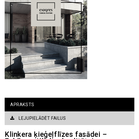
APRAKSTS
LEJUPIELĀDĒT FAILUS
Klinkera ķieģeļflīzes fasādei –