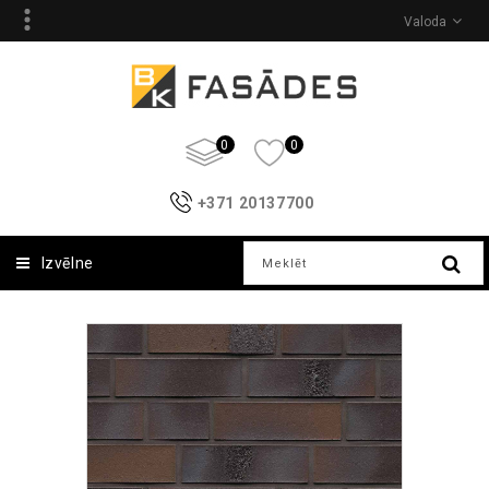
Valoda
0
0
+371 20137700
Izvēlne