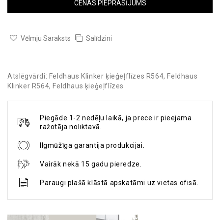
CENAS PIEPRASĪJUMS
Vēlmju Saraksts
Salīdzini
Atslēgvārdi:
Feldhaus Klinker ķieģeļflīzes R564
,
Feldhaus
Klinker R564
,
Feldhaus ķieģeļflīzes
Piegāde 1-2 nedēļu laikā, ja prece ir pieejama
ražotāja noliktavā.
Ilgmūžīga garantija produkcijai.
Vairāk nekā 15 gadu pieredze.
Paraugi plašā klāstā apskatāmi uz vietas ofisā.