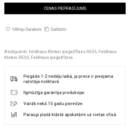
CENAS PIEPRASĪJUMS
Vēlmju Saraksts
Salīdzini
Atslēgvārdi:
Feldhaus Klinker ķieģeļflīzes R555
,
Feldhaus
Klinker R555
,
Feldhaus ķieģeļflīzes
Piegāde 1-2 nedēļu laikā, ja prece ir pieejama
ražotāja noliktavā.
Ilgmūžīga garantija produkcijai.
Vairāk nekā 15 gadu pieredze.
Paraugi plašā klāstā apskatāmi uz vietas ofisā.