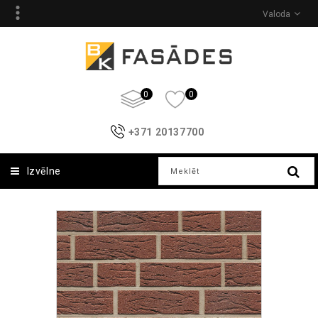
Valoda
0
0
+371 20137700
Izvēlne