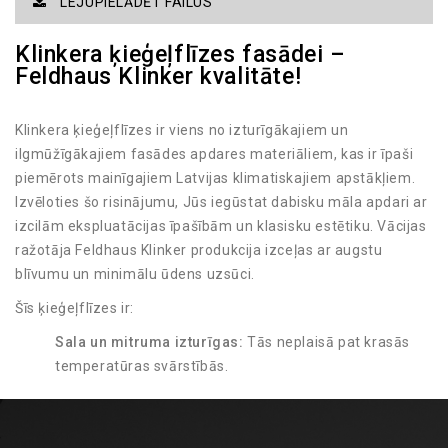
LEJUPIELĀDĒT FAILUS
Klinkera ķieģeļflīzes fasādei –
Feldhaus Klinker kvalitāte!
Klinkera ķieģeļflīzes ir viens no izturīgākajiem un
ilgmūžīgākajiem fasādes apdares materiāliem, kas ir īpaši
piemērots mainīgajiem Latvijas klimatiskajiem apstākļiem.
Izvēloties šo risinājumu, Jūs iegūstat dabisku māla apdari ar
izcilām ekspluatācijas īpašībām un klasisku estētiku. Vācijas
ražotāja Feldhaus Klinker produkcija izceļas ar augstu
blīvumu un minimālu ūdens uzsūci.
Šīs ķieģeļflīzes ir:
Sala un mitruma izturīgas:
Tās neplaisā pat krasās
temperatūras svārstībās.
UV starojuma noturīgas:
Krāsa tiek iegūta
apdedzināšanas procesā, tāpēc tā neizbalē saulē.
Viegli kopjamas:
Fasādei nav nepieciešama regulāra