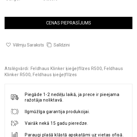
CENAS PIEPRASĪJUMS
Vēlmju Saraksts
Salīdzini
Atslēgvārdi:
Feldhaus Klinker ķieģeļflīzes R500
,
Feldhaus
Klinker R500
,
Feldhaus ķieģeļflīzes
Piegāde 1-2 nedēļu laikā, ja prece ir pieejama
ražotāja noliktavā.
Ilgmūžīga garantija produkcijai.
Vairāk nekā 15 gadu pieredze.
Paraugi plašā klāstā apskatāmi uz vietas ofisā.