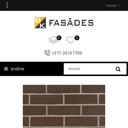
Valoda
0
0
+371 20137700
Izvēlne