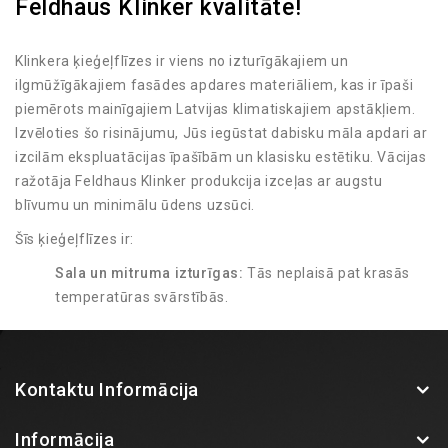
Feldhaus Klinker kvalitāte!
Klinkera ķieģeļflīzes ir viens no izturīgākajiem un
ilgmūžīgākajiem fasādes apdares materiāliem, kas ir īpaši
piemērots mainīgajiem Latvijas klimatiskajiem apstākļiem.
Izvēloties šo risinājumu, Jūs iegūstat dabisku māla apdari ar
izcilām ekspluatācijas īpašībām un klasisku estētiku. Vācijas
ražotāja Feldhaus Klinker produkcija izceļas ar augstu
blīvumu un minimālu ūdens uzsūci.
Šīs ķieģeļflīzes ir:
Sala un mitruma izturīgas:
Tās neplaisā pat krasās
temperatūras svārstībās.
UV starojuma noturīgas:
Krāsa tiek iegūta
apdedzināšanas procesā, tāpēc tā neizbalē saulē.
Viegli kopjamas:
Fasādei nav nepieciešama regulāra
Kontaktu Informācija
pārkrāsošana vai speciāla apkope.
Plašs paraugu klāsts BK Fasādes salonā!
Informācija