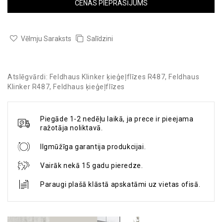
CENAS PIEPRASĪJUMS
Vēlmju Saraksts
Salīdzini
Atslēgvārdi:
Feldhaus Klinker ķieģeļflīzes R487
,
Feldhaus
Klinker R487
,
Feldhaus ķieģeļflīzes
Piegāde 1-2 nedēļu laikā, ja prece ir pieejama
ražotāja noliktavā.
Ilgmūžīga garantija produkcijai.
Vairāk nekā 15 gadu pieredze.
Paraugi plašā klāstā apskatāmi uz vietas ofisā.