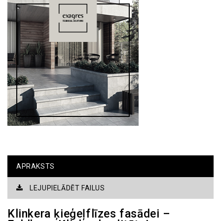
APRAKSTS
LEJUPIELĀDĒT FAILUS
Klinkera ķieģeļflīzes fasādei –