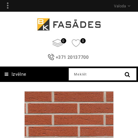
Valoda
0
0
+371 20137700
Izvēlne