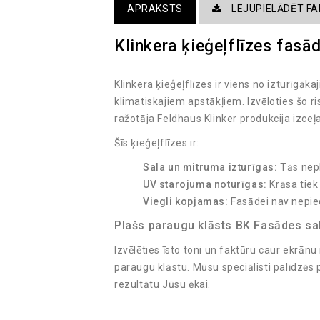
APRAKSTS
LEJUPIELĀDĒT FA
Klinkera ķieģeļflīzes fasād
Klinkera ķieģeļflīzes ir viens no izturīgā
klimatiskajiem apstākļiem. Izvēloties šo r
ražotāja Feldhaus Klinker produkcija izce
Šīs ķieģeļflīzes ir:
Sala un mitruma izturīgas:
Tās nepl
UV starojuma noturīgas:
Krāsa tiek
Viegli kopjamas:
Fasādei nav nepie
Plašs paraugu klāsts BK Fasādes sa
Izvēlēties īsto toni un faktūru caur ekrānu
paraugu klāstu. Mūsu speciālisti palīdzēs
rezultātu Jūsu ēkai.