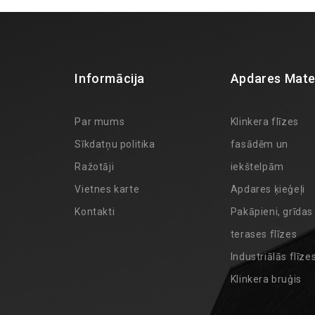
Informācija
Apdares Mater
Par mums
Klinkera flīzes
Sīkdatņu politika
fasādēm un
Ražotāji
iekštelpām
Vietnes karte
Apdares ķieģeļi
Kontakti
Pakāpieni, grīdas
terases flīzes
Industriālās flīze
Klinkera bruģis