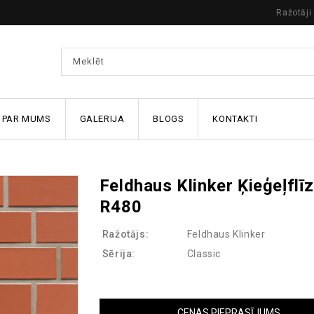
Ražotāji
PAR MUMS
GALERIJA
BLOGS
KONTAKTI
Feldhaus Klinker Ķieģeļflī
R480
Ražotājs:
Feldhaus Klinker
Sērija:
Classic
CENAS PIEPRASĪJUMS