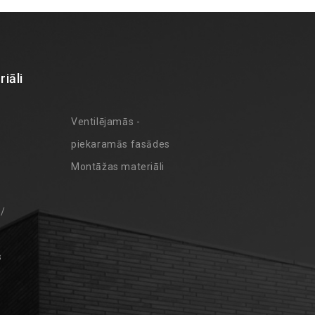
iāli
Ventilējamās -
piekaramās fasādes
Montāžas materiāli
 /
s