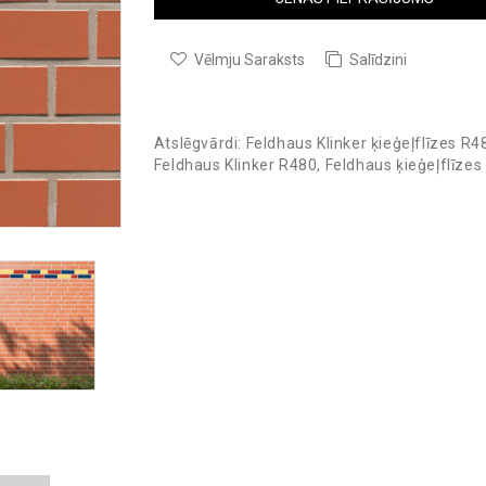
Vēlmju Saraksts
Salīdzini
Atslēgvārdi:
Feldhaus Klinker ķieģeļflīzes R4
Feldhaus Klinker R480
,
Feldhaus ķieģeļflīzes