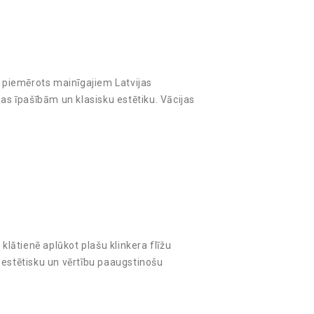
i piemērots mainīgajiem Latvijas
jas īpašībām un klasisku estētiku. Vācijas
klātienē aplūkot plašu klinkera flīžu
 estētisku un vērtību paaugstinošu