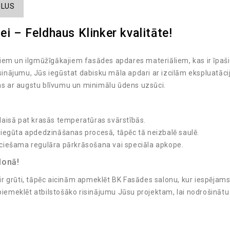
ILUS
ei – Feldhaus Klinker kvalitāte!
kajiem un ilgmūžīgākajiem fasādes apdares materiāliem, kas ir īpaš
isinājumu, Jūs iegūstat dabisku māla apdari ar izcilām ekspluatāci
ļas ar augstu blīvumu un minimālu ūdens uzsūci.
aisā pat krasās temperatūras svārstībās.
 iegūta apdedzināšanas procesā, tāpēc tā neizbalē saulē.
ciešama regulāra pārkrāsošana vai speciāla apkope.
lonā!
 ir grūti, tāpēc aicinām apmeklēt BK Fasādes salonu, kur iespējams 
 piemeklēt atbilstošāko risinājumu Jūsu projektam, lai nodrošinātu