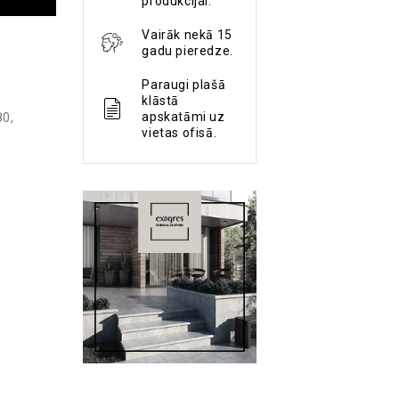
produkcijai.
Vairāk nekā 15
gadu pieredze.
Paraugi plašā
klāstā
apskatāmi uz
80
,
vietas ofisā.