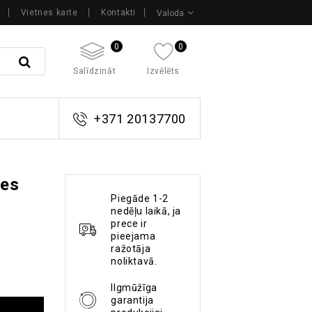
Vietnes karte
Kontakti
Valoda
0
0
Salīdzināt
Izvēlēts
+371 20137700
zes
Piegāde 1-2
nedēļu laikā, ja
prece ir
pieejama
ražotāja
noliktavā.
Ilgmūžīga
garantija