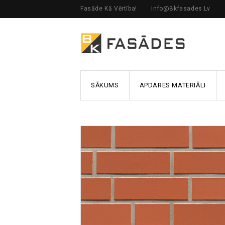
Fasāde Kā Vērtība!
Info@bkfasades.lv
SĀKUMS
APDARES MATERIĀLI