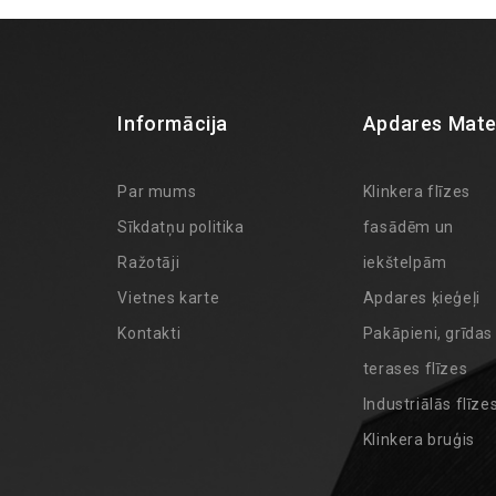
Informācija
Apdares Mater
Par mums
Klinkera flīzes
Sīkdatņu politika
fasādēm un
Ražotāji
iekštelpām
Vietnes karte
Apdares ķieģeļi
Kontakti
Pakāpieni, grīdas
terases flīzes
Industriālās flīze
Klinkera bruģis