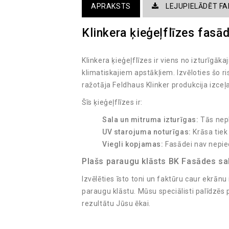
APRAKSTS
LEJUPIELĀDĒT FA
Klinkera ķieģeļflīzes fasād
Klinkera ķieģeļflīzes ir viens no izturīgā
klimatiskajiem apstākļiem. Izvēloties šo r
ražotāja Feldhaus Klinker produkcija izce
Šīs ķieģeļflīzes ir:
Sala un mitruma izturīgas:
Tās nepl
UV starojuma noturīgas:
Krāsa tiek
Viegli kopjamas:
Fasādei nav nepie
Plašs paraugu klāsts BK Fasādes sa
Izvēlēties īsto toni un faktūru caur ekrānu
paraugu klāstu. Mūsu speciālisti palīdzēs
rezultātu Jūsu ēkai.