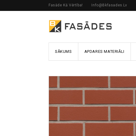
Fasāde Kā Vērtība!
Info@bkfasades.lv
SĀKUMS
APDARES MATERIĀLI