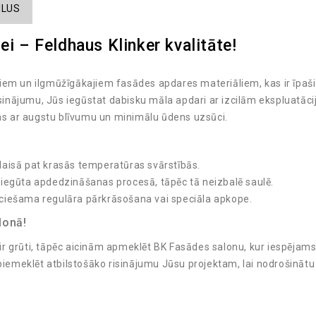
ILUS
ei – Feldhaus Klinker kvalitāte!
kajiem un ilgmūžīgākajiem fasādes apdares materiāliem, kas ir īpaš
isinājumu, Jūs iegūstat dabisku māla apdari ar izcilām ekspluatāci
ļas ar augstu blīvumu un minimālu ūdens uzsūci.
aisā pat krasās temperatūras svārstībās.
 iegūta apdedzināšanas procesā, tāpēc tā neizbalē saulē.
ciešama regulāra pārkrāsošana vai speciāla apkope.
lonā!
 ir grūti, tāpēc aicinām apmeklēt BK Fasādes salonu, kur iespējams 
 piemeklēt atbilstošāko risinājumu Jūsu projektam, lai nodrošinātu