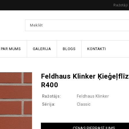
Ražotāji
PAR MUMS
GALERIJA
BLOGS
KONTAKTI
Feldhaus Klinker Ķieģeļflī
R400
Ražotājs:
Feldhaus Klinker
Sērija:
Classic
CENAS PIEPRASĪJUMS