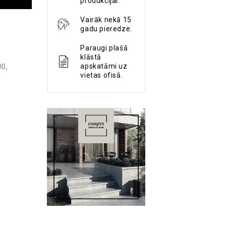
produkcijai.
Vairāk nekā 15
gadu pieredze.
Paraugi plašā
klāstā
apskatāmi uz
00
,
vietas ofisā.