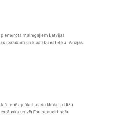
i piemērots mainīgajiem Latvijas
jas īpašībām un klasisku estētiku. Vācijas
klātienē aplūkot plašu klinkera flīžu
 estētisku un vērtību paaugstinošu