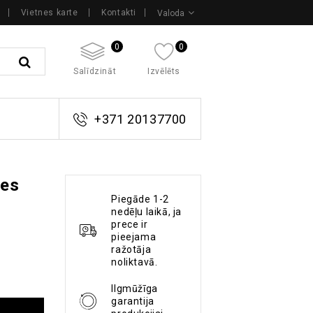
Vietnes karte
Kontakti
Valoda
0
0
Salīdzināt
Izvēlēts
+371 20137700
zes
Piegāde 1-2
nedēļu laikā, ja
prece ir
pieejama
ražotāja
noliktavā.
Ilgmūžīga
garantija