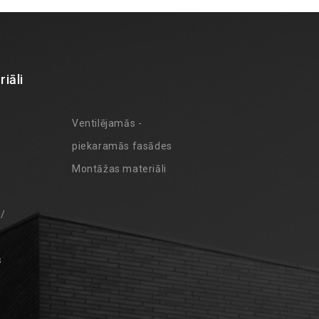
iāli
Ventilējamās -
piekaramās fasādes
Montāžas materiāli
 /
s