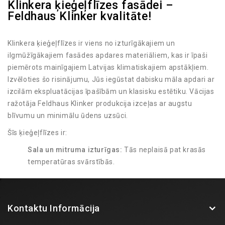
Klinkera ķieģeļflīzes fasādei –
Feldhaus Klinker kvalitāte!
Klinkera ķieģeļflīzes ir viens no izturīgākajiem un
ilgmūžīgākajiem fasādes apdares materiāliem, kas ir īpaši
piemērots mainīgajiem Latvijas klimatiskajiem apstākļiem.
Izvēloties šo risinājumu, Jūs iegūstat dabisku māla apdari ar
izcilām ekspluatācijas īpašībām un klasisku estētiku. Vācijas
ražotāja Feldhaus Klinker produkcija izceļas ar augstu
blīvumu un minimālu ūdens uzsūci.
Šīs ķieģeļflīzes ir:
Sala un mitruma izturīgas:
Tās neplaisā pat krasās
temperatūras svārstībās.
UV starojuma noturīgas:
Krāsa tiek iegūta
apdedzināšanas procesā, tāpēc tā neizbalē saulē.
Viegli kopjamas:
Fasādei nav nepieciešama regulāra
Kontaktu Informācija
pārkrāsošana vai speciāla apkope.