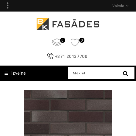
Valoda
0
0
+371 20137700
Izvēlne