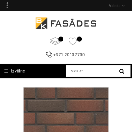
Valoda
0
0
+371 20137700
Izvēlne