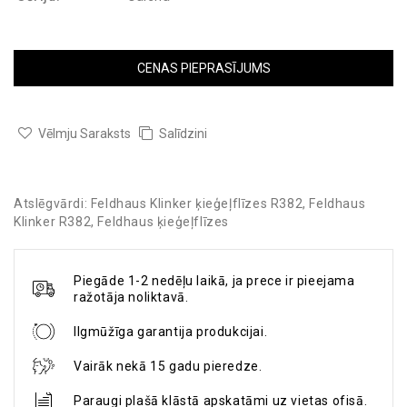
CENAS PIEPRASĪJUMS
Vēlmju Saraksts
Salīdzini
Atslēgvārdi:
Feldhaus Klinker ķieģeļflīzes R382
,
Feldhaus
Klinker R382
,
Feldhaus ķieģeļflīzes
Piegāde 1-2 nedēļu laikā, ja prece ir pieejama
ražotāja noliktavā.
Ilgmūžīga garantija produkcijai.
Vairāk nekā 15 gadu pieredze.
Paraugi plašā klāstā apskatāmi uz vietas ofisā.