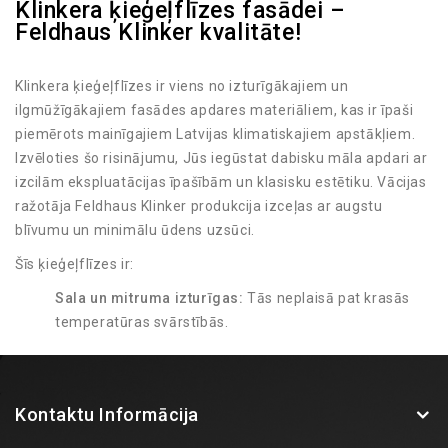
Klinkera ķieģeļflīzes fasādei –
Feldhaus Klinker kvalitāte!
Klinkera ķieģeļflīzes ir viens no izturīgākajiem un
ilgmūžīgākajiem fasādes apdares materiāliem, kas ir īpaši
piemērots mainīgajiem Latvijas klimatiskajiem apstākļiem.
Izvēloties šo risinājumu, Jūs iegūstat dabisku māla apdari ar
izcilām ekspluatācijas īpašībām un klasisku estētiku. Vācijas
ražotāja Feldhaus Klinker produkcija izceļas ar augstu
blīvumu un minimālu ūdens uzsūci.
Šīs ķieģeļflīzes ir:
Sala un mitruma izturīgas:
Tās neplaisā pat krasās
temperatūras svārstībās.
UV starojuma noturīgas:
Krāsa tiek iegūta
apdedzināšanas procesā, tāpēc tā neizbalē saulē.
Viegli kopjamas:
Fasādei nav nepieciešama regulāra
Kontaktu Informācija
pārkrāsošana vai speciāla apkope.