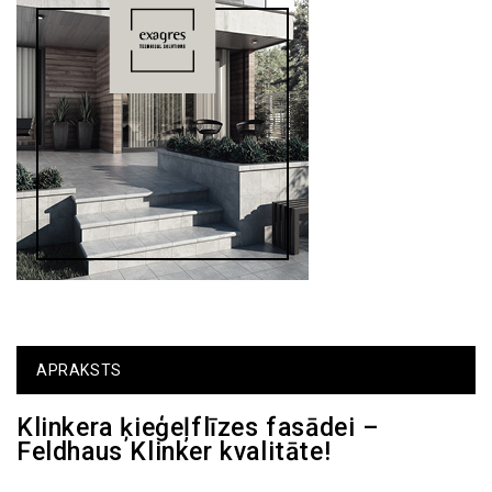
APRAKSTS
Klinkera ķieģeļflīzes fasādei –
Feldhaus Klinker kvalitāte!