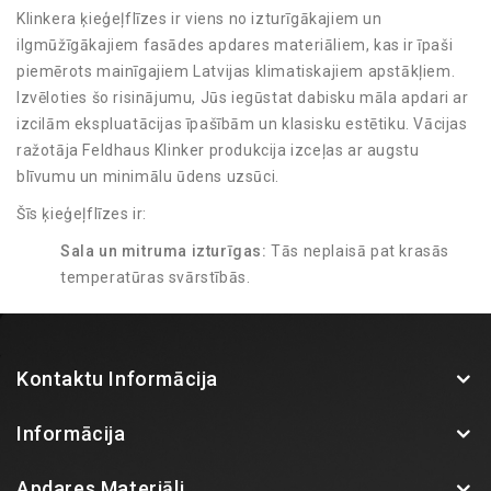
Klinkera ķieģeļflīzes ir viens no izturīgākajiem un
ilgmūžīgākajiem fasādes apdares materiāliem, kas ir īpaši
piemērots mainīgajiem Latvijas klimatiskajiem apstākļiem.
Izvēloties šo risinājumu, Jūs iegūstat dabisku māla apdari ar
izcilām ekspluatācijas īpašībām un klasisku estētiku. Vācijas
ražotāja Feldhaus Klinker produkcija izceļas ar augstu
blīvumu un minimālu ūdens uzsūci.
Šīs ķieģeļflīzes ir:
Sala un mitruma izturīgas:
Tās neplaisā pat krasās
temperatūras svārstībās.
UV starojuma noturīgas:
Krāsa tiek iegūta
apdedzināšanas procesā, tāpēc tā neizbalē saulē.
Viegli kopjamas:
Fasādei nav nepieciešama regulāra
Kontaktu Informācija
pārkrāsošana vai speciāla apkope.
Plašs paraugu klāsts BK Fasādes salonā!
Informācija
Izvēlēties īsto toni un faktūru caur ekrānu ir grūti, tāpēc
aicinām apmeklēt BK Fasādes salonu, kur iespējams klātienē
Apdares Materiāli