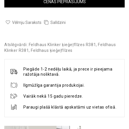
CENAS PIEPRASĪJUMS
Vēlmju Saraksts
Salīdzini
Atslēgvārdi:
Feldhaus Klinker ķieģeļflīzes R381
,
Feldhaus
Klinker R381
,
Feldhaus ķieģeļflīzes
Piegāde 1-2 nedēļu laikā, ja prece ir pieejama
ražotāja noliktavā.
Ilgmūžīga garantija produkcijai.
Vairāk nekā 15 gadu pieredze.
Paraugi plašā klāstā apskatāmi uz vietas ofisā.