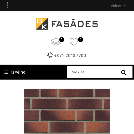
Valoda
0
0
+371 20137700
Izvēlne