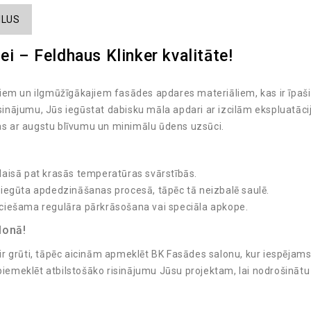
ILUS
ei – Feldhaus Klinker kvalitāte!
kajiem un ilgmūžīgākajiem fasādes apdares materiāliem, kas ir īpaš
isinājumu, Jūs iegūstat dabisku māla apdari ar izcilām ekspluatāci
ļas ar augstu blīvumu un minimālu ūdens uzsūci.
aisā pat krasās temperatūras svārstībās.
 iegūta apdedzināšanas procesā, tāpēc tā neizbalē saulē.
ciešama regulāra pārkrāsošana vai speciāla apkope.
lonā!
 ir grūti, tāpēc aicinām apmeklēt BK Fasādes salonu, kur iespējams 
 piemeklēt atbilstošāko risinājumu Jūsu projektam, lai nodrošinātu