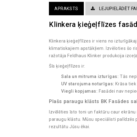
APRAKSTS
LEJUPIELĀDĒT FA
Klinkera ķieģeļflīzes fasād
Klinkera ķieģeļflīzes ir viens no izturīgā
klimatiskajiem apstākļiem. Izvēloties šo r
ražotāja Feldhaus Klinker produkcija izce
Šīs ķieģeļflīzes ir:
Sala un mitruma izturīgas:
Tās nepl
UV starojuma noturīgas:
Krāsa tiek
Viegli kopjamas:
Fasādei nav nepie
Plašs paraugu klāsts BK Fasādes sa
Izvēlēties īsto toni un faktūru caur ekrānu
paraugu klāstu. Mūsu speciālisti palīdzēs
rezultātu Jūsu ēkai.