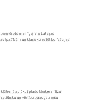
i piemērots mainīgajiem Latvijas
jas īpašībām un klasisku estētiku. Vācijas
klātienē aplūkot plašu klinkera flīžu
 estētisku un vērtību paaugstinošu