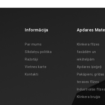
Informācija
Apdares Mater
Par mums
Klinkera flīzes
Sīkdatņu politika
fasādēm un
Ražotāji
iekštelpām
Vietnes karte
Apdares ķieģeļi
Kontakti
Pakāpieni, grīdas
terases flīzes
Industriālās flīze
Klinkera bruģis