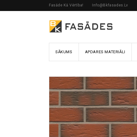
Fasāde Kā Vērtība!
Info@bkfasades.lv
SĀKUMS
APDARES MATERIĀLI