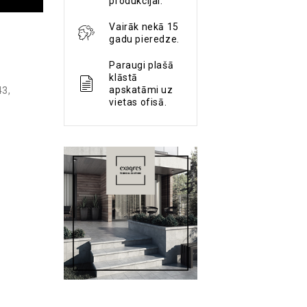
produkcijai.
Vairāk nekā 15
gadu pieredze.
Paraugi plašā
klāstā
apskatāmi uz
43
,
vietas ofisā.