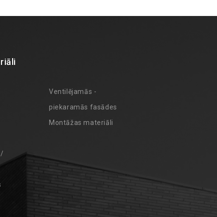
iāli
Ventilējamās -
piekaramās fasādes
Montāžas materiāli
 /
s