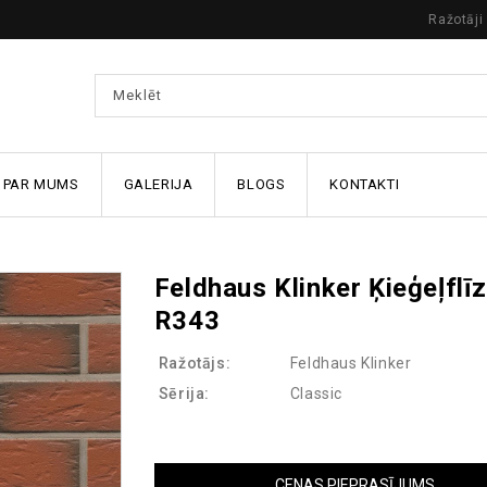
Ražotāji
PAR MUMS
GALERIJA
BLOGS
KONTAKTI
Feldhaus Klinker Ķieģeļflī
R343
Ražotājs:
Feldhaus Klinker
Sērija:
Classic
CENAS PIEPRASĪJUMS