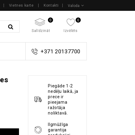
Vietnes karte
Kontakti
Valoda
0
0
Salīdzināt
Izvēlēts
+371 20137700
zes
Piegāde 1-2
nedēļu laikā, ja
prece ir
pieejama
ražotāja
noliktavā.
Ilgmūžīga
garantija