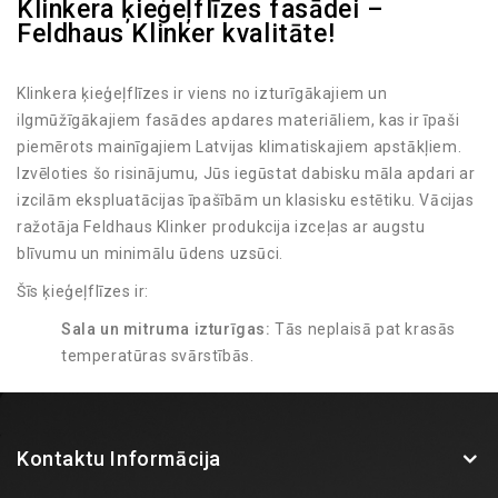
Klinkera ķieģeļflīzes fasādei –
Feldhaus Klinker kvalitāte!
Klinkera ķieģeļflīzes ir viens no izturīgākajiem un
ilgmūžīgākajiem fasādes apdares materiāliem, kas ir īpaši
piemērots mainīgajiem Latvijas klimatiskajiem apstākļiem.
Izvēloties šo risinājumu, Jūs iegūstat dabisku māla apdari ar
izcilām ekspluatācijas īpašībām un klasisku estētiku. Vācijas
ražotāja Feldhaus Klinker produkcija izceļas ar augstu
blīvumu un minimālu ūdens uzsūci.
Šīs ķieģeļflīzes ir:
Sala un mitruma izturīgas:
Tās neplaisā pat krasās
temperatūras svārstībās.
UV starojuma noturīgas:
Krāsa tiek iegūta
apdedzināšanas procesā, tāpēc tā neizbalē saulē.
Viegli kopjamas:
Fasādei nav nepieciešama regulāra
Kontaktu Informācija
pārkrāsošana vai speciāla apkope.