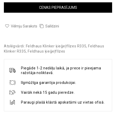
CENAS PIEPRASĪJUMS
Vēlmju Saraksts
Salīdzini
Atslēgvārdi:
Feldhaus Klinker ķieģeļflīzes R335
,
Feldhaus
Klinker R335
,
Feldhaus ķieģeļflīzes
Piegāde 1-2 nedēļu laikā, ja prece ir pieejama
ražotāja noliktavā.
Ilgmūžīga garantija produkcijai.
Vairāk nekā 15 gadu pieredze.
Paraugi plašā klāstā apskatāmi uz vietas ofisā.