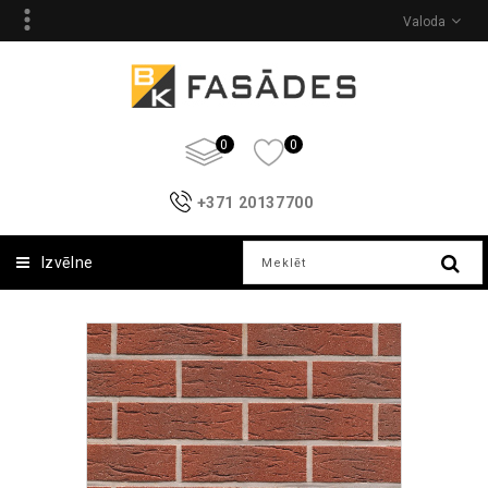
Valoda
0
0
+371 20137700
Izvēlne