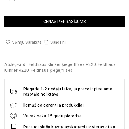
CENAS PIEPRASĪJUMS
Vēlmju Saraksts
Salīdzini
Atslēgvārdi:
Feldhaus Klinker ķieģeļflīzes R220
,
Feldhaus
Klinker R220
,
Feldhaus ķieģeļflīzes
Piegāde 1-2 nedēļu laikā, ja prece ir pieejama
ražotāja noliktavā.
Ilgmūžīga garantija produkcijai.
Vairāk nekā 15 gadu pieredze.
Paraugi plašā klāstā apskatāmi uz vietas ofisā.