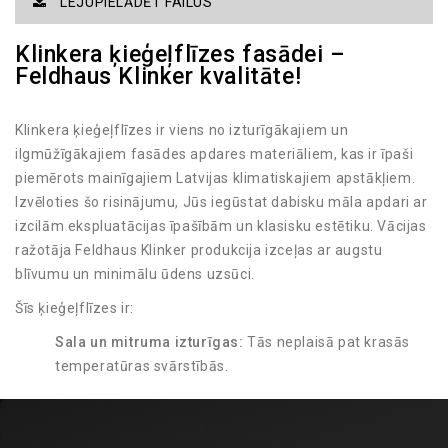
LEJUPIELĀDĒT FAILUS
Klinkera ķieģeļflīzes fasādei –
Feldhaus Klinker kvalitāte!
Klinkera ķieģeļflīzes ir viens no izturīgākajiem un
ilgmūžīgākajiem fasādes apdares materiāliem, kas ir īpaši
piemērots mainīgajiem Latvijas klimatiskajiem apstākļiem.
Izvēloties šo risinājumu, Jūs iegūstat dabisku māla apdari ar
izcilām ekspluatācijas īpašībām un klasisku estētiku. Vācijas
ražotāja Feldhaus Klinker produkcija izceļas ar augstu
blīvumu un minimālu ūdens uzsūci.
Šīs ķieģeļflīzes ir:
Sala un mitruma izturīgas:
Tās neplaisā pat krasās
temperatūras svārstībās.
UV starojuma noturīgas:
Krāsa tiek iegūta
apdedzināšanas procesā, tāpēc tā neizbalē saulē.
Viegli kopjamas:
Fasādei nav nepieciešama regulāra