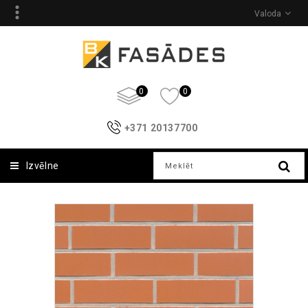
Valoda
0
0
+371 20137700
Izvēlne