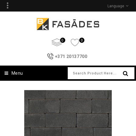
Language
0
0
+371 20137700
Menu