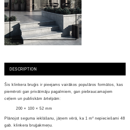
DESCRIPTION
Šis
klinkera bruģis
ir pieejams vairākos populāros formātos, kas
piemēroti gan privātmāju pagalmiem, gan piebraucamajiem
ceļiem un publiskām ārtelpām:
200 × 100 × 52 mm
Plānojot seguma ieklāšanu, jāņem vērā, ka
1 m² nepieciešami 48
gab. klinkera bruģakmeņu
.