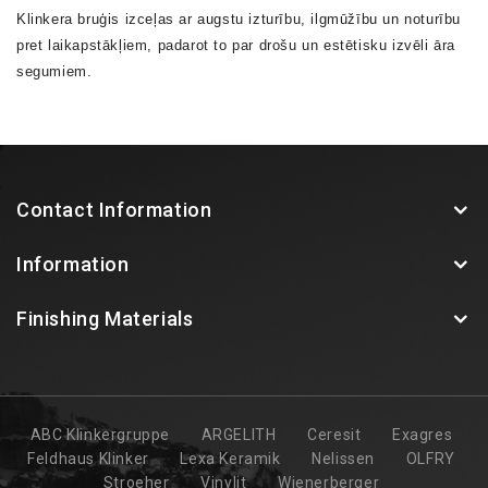
Klinkera bruģis izceļas ar augstu izturību, ilgmūžību un noturību
pret laikapstākļiem, padarot to par drošu un estētisku izvēli āra
segumiem.
Contact Information
Information
Finishing Materials
ABC Klinkergruppe
ARGELITH
Ceresit
Exagres
Feldhaus Klinker
Lexa Keramik
Nelissen
OLFRY
Stroeher
Vinylit
Wienerberger