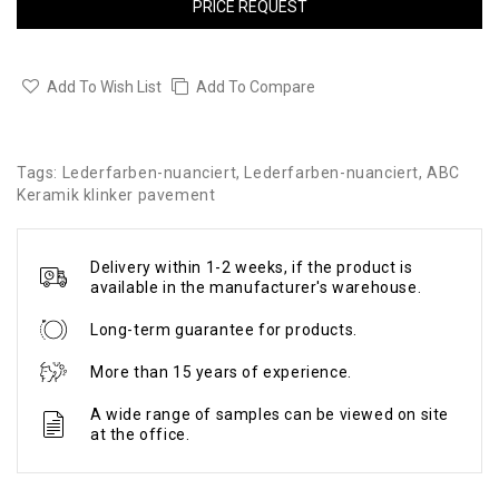
PRICE REQUEST
Add To Wish List
Add To Compare
Tags:
Lederfarben-nuanciert
,
Lederfarben-nuanciert
,
ABC
Keramik klinker pavement
Delivery within 1-2 weeks, if the product is
available in the manufacturer's warehouse.
Long-term guarantee for products.
More than 15 years of experience.
A wide range of samples can be viewed on site
at the office.