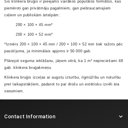
Šis
klinkera bruģis
ir pieejams vairākos populāros formātos, kas
piemēroti gan privātmāju pagalmiem, gan piebraucamajiem
ceļiem un publiskām ārtelpām:
200 × 100 × 45 mm*
200 × 100 × 52 mm*
*Izmērs
200 × 100 × 45 mm /
200 × 100 × 52 mm
tiek ražots pēc
pasūtījuma, ja minimālais apjoms ir
50 000 gab.
Plānojot seguma ieklāšanu, jāņem vērā, ka
1 m² nepieciešami 48
gab. klinkera bruģakmeņu
.
Klinkera bruģis izceļas ar augstu izturību, ilgmūžību un noturību
pret laikapstākļiem, padarot to par drošu un estētisku izvēli āra
segumiem.
Contact Information