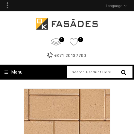
Language
0
0
+371 20137700
Menu