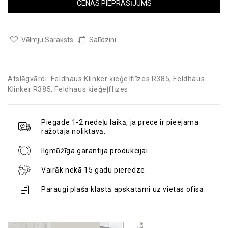
CENAS PIEPRASĪJUMS
Vēlmju Saraksts
Salīdzini
Atslēgvārdi:
Feldhaus Klinker ķieģeļflīzes R385
,
Feldhaus
Klinker R385
,
Feldhaus ķieģeļflīzes
Piegāde 1-2 nedēļu laikā, ja prece ir pieejama
ražotāja noliktavā.
Ilgmūžīga garantija produkcijai.
Vairāk nekā 15 gadu pieredze.
Paraugi plašā klāstā apskatāmi uz vietas ofisā.