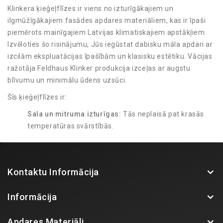
Klinkera ķieģeļflīzes ir viens no izturīgākajiem un
ilgmūžīgākajiem fasādes apdares materiāliem, kas ir īpaši
piemērots mainīgajiem Latvijas klimatiskajiem apstākļiem.
Izvēloties šo risinājumu, Jūs iegūstat dabisku māla apdari ar
izcilām ekspluatācijas īpašībām un klasisku estētiku. Vācijas
ražotāja Feldhaus Klinker produkcija izceļas ar augstu
blīvumu un minimālu ūdens uzsūci.
Šīs ķieģeļflīzes ir:
Sala un mitruma izturīgas:
Tās neplaisā pat krasās
temperatūras svārstībās.
UV starojuma noturīgas:
Krāsa tiek iegūta
apdedzināšanas procesā, tāpēc tā neizbalē saulē.
Viegli kopjamas:
Fasādei nav nepieciešama regulāra
Kontaktu Informācija
pārkrāsošana vai speciāla apkope.
Plašs paraugu klāsts BK Fasādes salonā!
Informācija
Izvēlēties īsto toni un faktūru caur ekrānu ir grūti, tāpēc
aicinām apmeklēt BK Fasādes salonu, kur iespējams klātienē
Apdares Materiāli