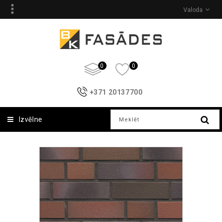
Valoda
0
0
+371 20137700
Izvēlne