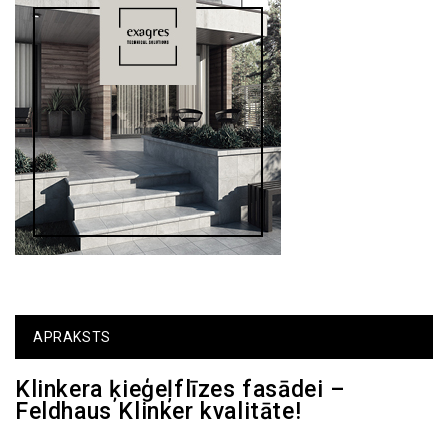
APRAKSTS
Klinkera ķieģeļflīzes fasādei –
Feldhaus Klinker kvalitāte!