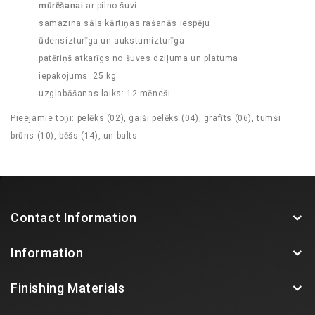
mūrēšanai
ar pilno šuvi
samazina sāls kārtiņas rašanās iespēju
ūdensizturīga un aukstumizturīga
patēriņš
atkarīgs no šuves dziļuma un platuma
iepakojums: 25 kg
uzglabāšanas laiks: 12 mēneši
Pieejamie toņi: pelēks (02), gaiši pelēks (04), grafīts (06), tumši
brūns (10), bēšs (14), un balts.
Contact Information
Information
Finishing Materials