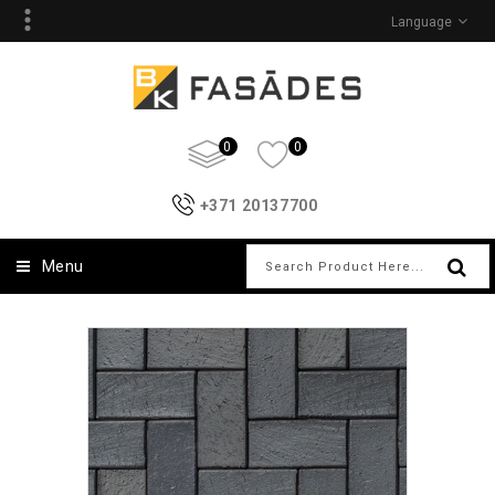
Language
0
0
+371 20137700
Menu