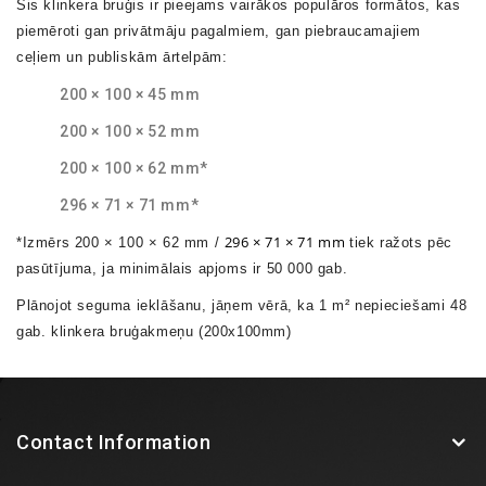
Šis
klinkera bruģis
ir pieejams vairākos populāros formātos, kas
piemēroti gan privātmāju pagalmiem, gan piebraucamajiem
ceļiem un publiskām ārtelpām:
200 × 100 × 45 mm
200 × 100 × 52 mm
200 × 100 × 62 mm*
296 × 71 × 71 mm*
296 × 71 × 71 mm
*Izmērs
200 × 100 × 62 mm /
tiek ražots pēc
pasūtījuma, ja minimālais apjoms ir
50 000 gab.
Plānojot seguma ieklāšanu, jāņem vērā, ka
1 m² nepieciešami 48
gab. klinkera bruģakmeņu (200x100mm)
Klinkera bruģis izceļas ar augstu izturību, ilgmūžību un noturību
pret laikapstākļiem, padarot to par drošu un estētisku izvēli āra
segumiem.
Contact Information