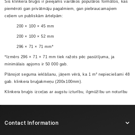
Šis
klinkera bruģis
ir pieejams vairākos populāros formātos, kas
piemēroti gan privātmāju pagalmiem, gan piebraucamajiem
ceļiem un publiskām ārtelpām:
200 × 100 × 45 mm
200 × 100 × 52 mm
296 × 71 × 71 mm
*
*Izmērs
296 × 71 × 71 mm
tiek ražots pēc pasūtījuma, ja
minimālais apjoms ir
50 000 gab.
Plānojot seguma ieklāšanu, jāņem vērā, ka
1 m² nepieciešami 48
gab. klinkera bruģakmeņu (200x100mm)
.
Klinkera bruģis izceļas ar augstu izturību, ilgmūžību un noturību
pret laikapstākļiem, padarot to par drošu un estētisku izvēli āra
segumiem.
Contact Information