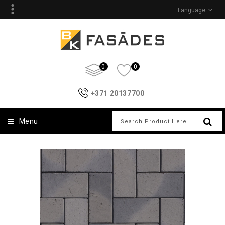
Language
0
0
+371 20137700
Menu