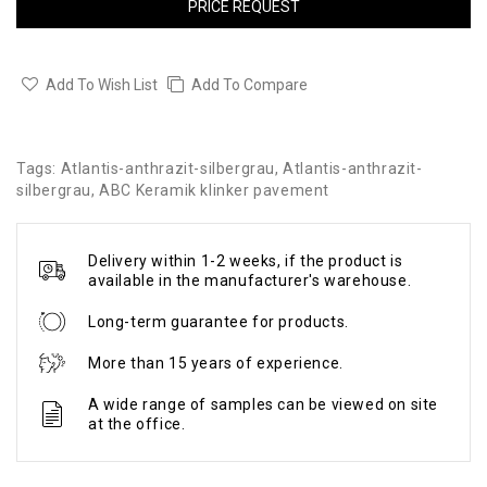
PRICE REQUEST
Add To Wish List
Add To Compare
Tags:
Atlantis-anthrazit-silbergrau
,
Atlantis-anthrazit-
silbergrau
,
ABC Keramik klinker pavement
Delivery within 1-2 weeks, if the product is
available in the manufacturer's warehouse.
Long-term guarantee for products.
More than 15 years of experience.
A wide range of samples can be viewed on site
at the office.