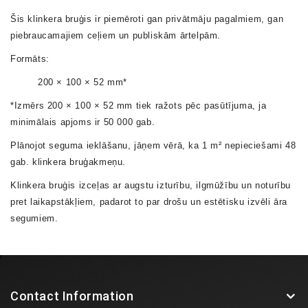
Šis
klinkera bruģis
ir piemēroti gan privātmāju pagalmiem, gan
piebraucamajiem ceļiem un publiskām ārtelpām.
Formāts:
200 × 100 × 52 mm
*
*Izmērs
200 × 100 × 52 mm
tiek ražots pēc pasūtījuma, ja
minimālais apjoms ir
50 000 gab.
Plānojot seguma ieklāšanu, jāņem vērā, ka
1 m² nepieciešami 48
gab. klinkera bruģakmeņu
.
Klinkera bruģis izceļas ar augstu izturību, ilgmūžību un noturību
pret laikapstākļiem, padarot to par drošu un estētisku izvēli āra
segumiem.
Contact Information