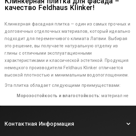
Клинкерная плитка для фасада –
качество Feldhaus Klinker!
Клинкерная фасадная плитка — один из самых прочных и
долговечных отделочных материалов, который идеально
подходит для переменчивого климата Латвии. Выбирая
это решение, вы получаете натуральную отделку из
глины с отличными эксплуатационными
характеристиками и классической эстетикой. Продукция
немецкого производителя Feldhaus Klinker отличается
высокой плотностью и минимальным водопоглощением.
Эта плитка обладает следующими преимуществами:
Морозостойкость и влагостойкость:
материал не
трескается даже при резких перепадах температур.
Стойкость к УФ-излучению:
цвет достигается в
процессе обжига, поэтому фасад не выгорает на
Контактная Информация
солнце.
Простота в уходе:
фасаду не требуется регулярная