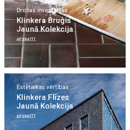
Drošas investīcijas
Klinkera Bruģis
Jaunā Kolekcija
APSKATĪT
Estētiskas vērtības
Klinkera Flīzes
Jaunā Kolekcija
APSKATĪT