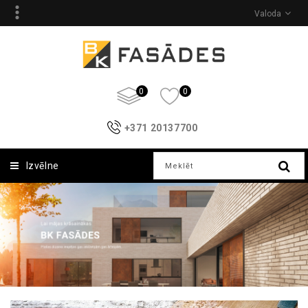
Valoda
0
0
+371 20137700
Izvēlne