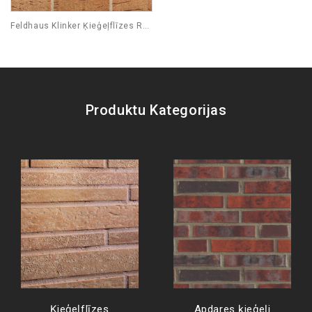
Feldhaus Klinker Ķieģeļflīzes R665
Produktu Kategorijas
Ķieģeļflīzes
Apdares ķieģeļi